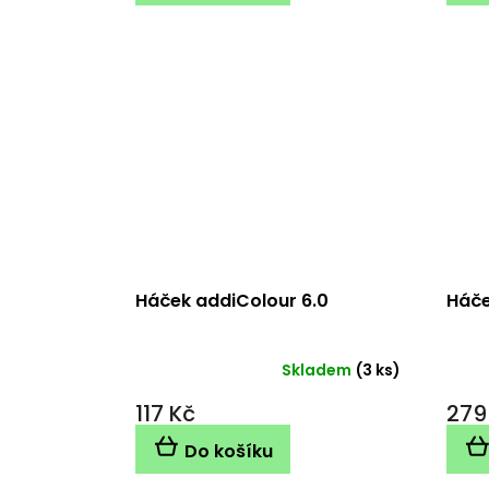
Háček addiColour 6.0
Háče
Skladem
(3 ks)
117 Kč
279
Do košíku