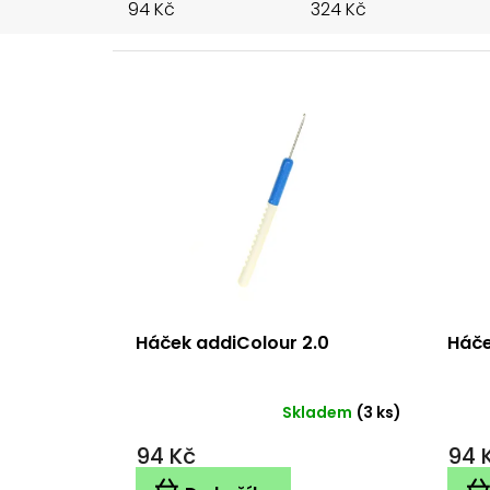
94
Kč
324
Kč
V
ý
p
i
s
p
r
o
d
u
k
Háček addiColour 2.0
Háče
t
ů
Skladem
(3 ks)
94 Kč
94 