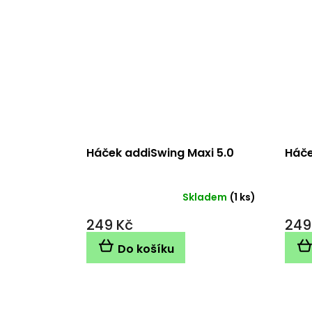
Háček addiSwing Maxi 5.0
Háče
Skladem
(1 ks)
249 Kč
249
Do košíku