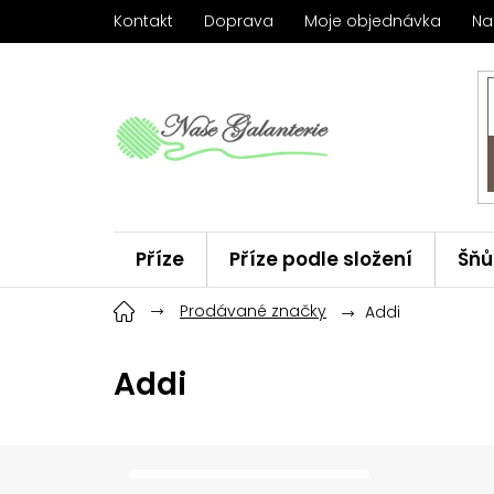
Přejít
Kontakt
Doprava
Moje objednávka
Na
na
obsah
Příze
Příze podle složení
Šňů
Háčky
Prodávané značky
ChiaoGoo
Značky
Addi
Addi