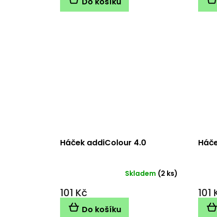
Do košíku
Háček addiColour 4.0
Háče
Skladem
(2 ks)
101 Kč
101 
Do košíku