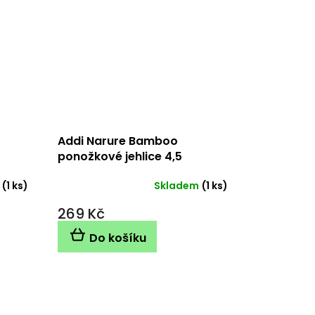
Addi Narure Bamboo
ponožkové jehlice 4,5
mm/15cm
(1 ks)
Skladem
(1 ks)
269 Kč
Do košíku