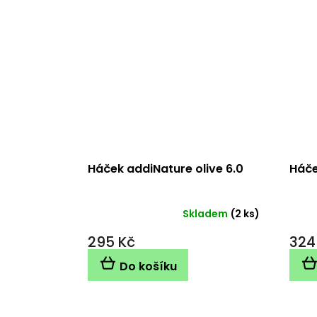
Háček addiNature olive 6.0
Háče
Skladem
(2 ks)
295 Kč
324
Do košíku