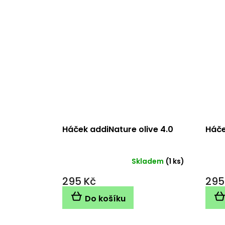
Háček addiNature olive 4.0
Háče
Skladem
(1 ks)
295 Kč
295
Do košíku