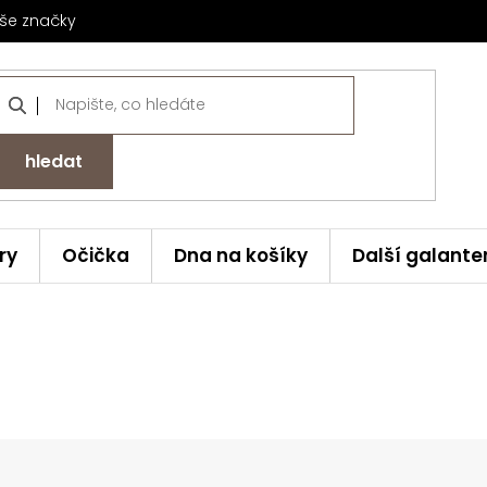
še značky
hledat
ry
Očička
Dna na košíky
Další galante