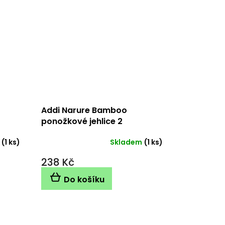
Addi Narure Bamboo
ponožkové jehlice 2
mm/15cm
(1 ks)
Skladem
(1 ks)
238 Kč
Do košíku