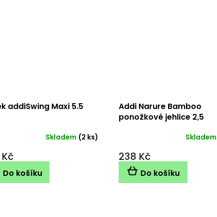
k addiSwing Maxi 5.5
Addi Narure Bamboo
ponožkové jehlice 2,5
mm/15cm
Skladem
(2 ks)
Skladem
 Kč
238 Kč
Do košíku
Do košíku