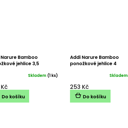
 Narure Bamboo
Addi Narure Bamboo
žkové jehlice 3,5
ponožkové jehlice 4
15cm
mm/15cm
Skladem
(1 ks)
Skladem
 Kč
253 Kč
Do košíku
Do košíku