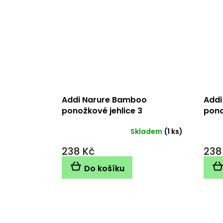
Addi Narure Bamboo
Addi
ponožkové jehlice 3
pono
mm/15cm
mm/
Skladem
(1 ks)
238 Kč
238
Do košíku