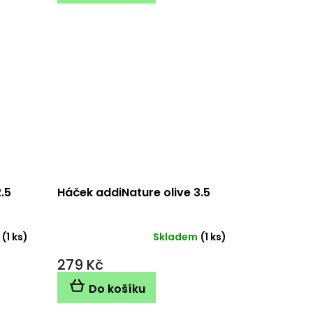
.5
Háček addiNature olive 3.5
(1 ks)
Skladem
(1 ks)
279 Kč
Do košíku