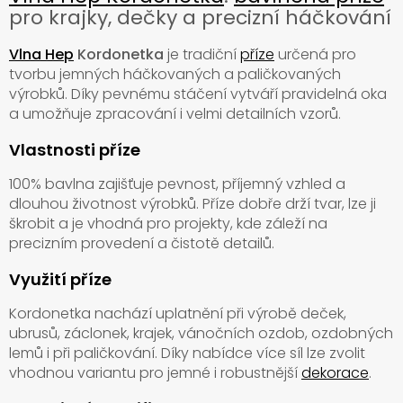
pro krajky, dečky a precizní háčkování
Vlna Hep
Kordonetka
je tradiční
příze
určená pro
tvorbu jemných háčkovaných a paličkovaných
výrobků. Díky pevnému stáčení vytváří pravidelná oka
a umožňuje zpracování i velmi detailních vzorů.
Vlastnosti příze
100% bavlna zajišťuje pevnost, příjemný vzhled a
dlouhou životnost výrobků. Příze dobře drží tvar, lze ji
škrobit a je vhodná pro projekty, kde záleží na
precizním provedení a čistotě detailů.
Využití příze
Kordonetka nachází uplatnění při výrobě deček,
ubrusů, záclonek, krajek, vánočních ozdob, ozdobných
lemů i při paličkování. Díky nabídce více síl lze zvolit
vhodnou variantu pro jemné i robustnější
dekorace
.