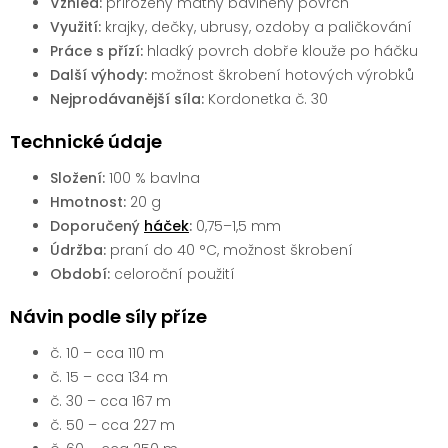
Vzhled:
přirozený matný bavlněný povrch
Využití:
krajky, dečky, ubrusy, ozdoby a paličkování
Práce s přízí:
hladký povrch dobře klouže po háčku
Další výhody:
možnost škrobení hotových výrobků
Nejprodávanější síla:
Kordonetka č. 30
Technické údaje
Složení:
100 % bavlna
Hmotnost:
20 g
Doporučený
háček
:
0,75–1,5 mm
Údržba:
praní do 40 °C, možnost škrobení
Období:
celoroční použití
Návin podle síly příze
č. 10 – cca 110 m
č. 15 – cca 134 m
č. 30 – cca 167 m
č. 50 – cca 227 m