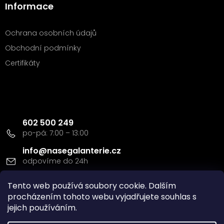
Informace
Ochrana osobních údajů
Obchodní podmínky
Certifikáty
Kontakt
602 500 249
info
@
nasegalanterie.cz
Doprava a platba
Tento web používá soubory cookie. Dalším
procházením tohoto webu vyjadřujete souhlas s
jejich používáním.