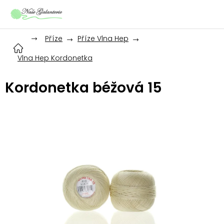
Přejít
na
obsah
Příze
Příze Vlna Hep
Vlna Hep Kordonetka
Kordonetka béžová 15