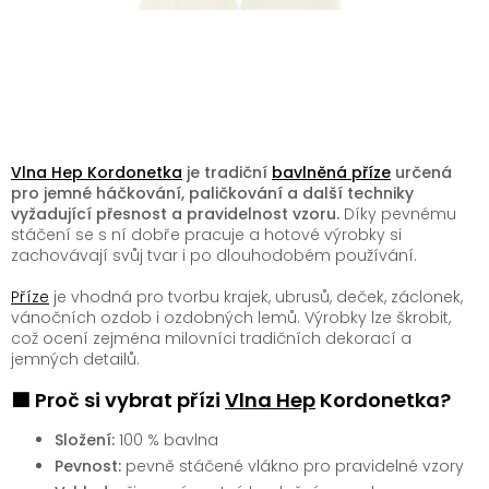
Vlna Hep Kordonetka
je tradiční
bavlněná příze
určená
pro jemné háčkování, paličkování a další techniky
vyžadující přesnost a pravidelnost vzoru.
Díky pevnému
stáčení se s ní dobře pracuje a hotové výrobky si
zachovávají svůj tvar i po dlouhodobém používání.
Příze
je vhodná pro tvorbu krajek, ubrusů, deček, záclonek,
vánočních ozdob i ozdobných lemů. Výrobky lze škrobit,
což ocení zejména milovníci tradičních dekorací a
jemných detailů.
🟩 Proč si vybrat přízi
Vlna Hep
Kordonetka?
Složení:
100 % bavlna
Pevnost:
pevně stáčené vlákno pro pravidelné vzory