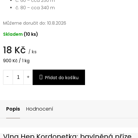
č. 60 – cca 250 m
č. 80 – cca 340 m
Můžeme doručit do:
10.8.2026
Skladem
(10 ks)
18 Kč
/ ks
Měrná
900 Kč / 1 kg
cena:
Přidat do košíku
Popis
Hodnocení
Vlna Hep Kordonetka
:
bavlněná příze