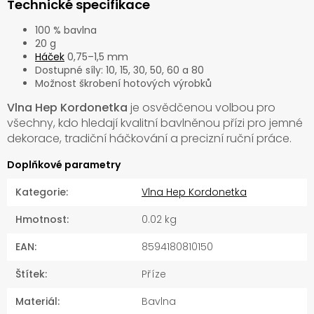
Technické specifikace
100 % bavlna
20 g
Háček
0,75–1,5 mm
Dostupné síly: 10, 15, 30, 50, 60 a 80
Možnost škrobení hotových výrobků
Vlna Hep Kordonetka
je osvědčenou volbou pro
všechny, kdo hledají kvalitní bavlněnou přízi pro jemné
dekorace, tradiční háčkování a precizní ruční práce.
Doplňkové parametry
Kategorie
:
Vlna Hep Kordonetka
Hmotnost
:
0.02 kg
EAN
:
8594180810150
Štítek
:
Příze
Materiál
:
Bavlna