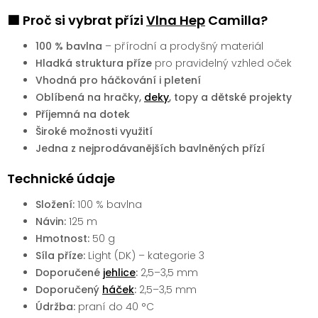
🟩 Proč si vybrat přízi
Vlna Hep
Camilla?
100 % bavlna
– přírodní a prodyšný materiál
Hladká struktura příze
pro pravidelný vzhled oček
Vhodná pro háčkování i pletení
Oblíbená na hračky,
deky
, topy a dětské projekty
Příjemná na dotek
Široké možnosti využití
Jedna z nejprodávanějších bavlněných přízí
Technické údaje
Složení:
100 % bavlna
Návin:
125 m
Hmotnost:
50 g
Síla příze:
Light (DK) – kategorie 3
Doporučené
jehlice
:
2,5–3,5 mm
Doporučený
háček
:
2,5–3,5 mm
Údržba:
praní do 40 °C