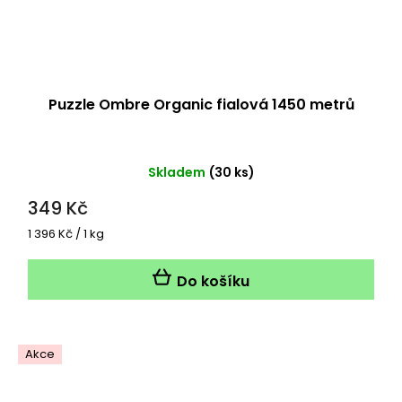
Puzzle Ombre Organic fialová 1450 metrů
Skladem
(30 ks)
349 Kč
Měrná
1 396 Kč / 1 kg
cena:
Do košíku
Akce