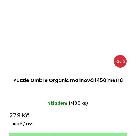
–20 %
Puzzle Ombre Organic malinová 1450 metrů
Skladem
(>100 ks)
279 Kč
Měrná
1 116 Kč / 1 kg
cena: