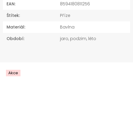
EAN
:
8594180811256
Štítek
:
Příze
Materiál
:
Bavlna
Období
:
jaro, podzim, léto
Akce