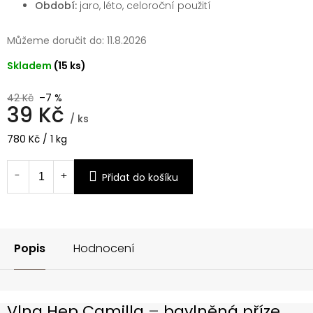
Období:
jaro, léto, celoroční použití
Můžeme doručit do:
11.8.2026
Skladem
(15 ks)
42 Kč
–7 %
39 Kč
/ ks
Měrná
780 Kč / 1 kg
cena:
Přidat do košíku
Popis
Hodnocení
Vlna Hep Camilla
–
bavlněná příze