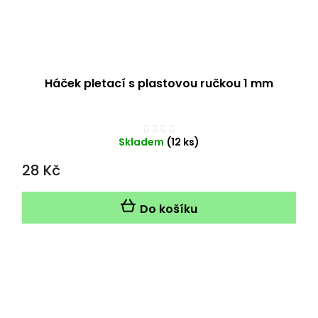
Háček pletací s plastovou ručkou 1 mm
Průměrné
hodnocení
Skladem
(12 ks)
produktu
28 Kč
je
1,0
z
Do košíku
5
hvězdiček.