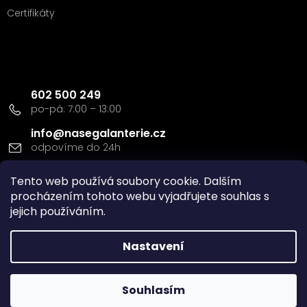
Certifikáty
Kontakt
602 500 249
info
@
nasegalanterie.cz
Doprava a platba
Tento web používá soubory cookie. Dalším
procházením tohoto webu vyjadřujete souhlas s
jejich používáním.
Nastavení
Vytvořil Shoptet
Souhlasím
Copyright 2026
Naše Galanterie s.r.o
. Všechna práva
vyhrazena.