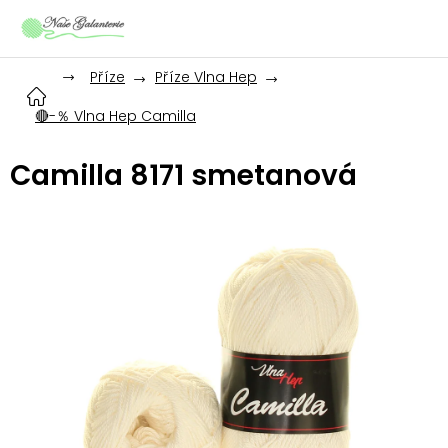
Přejít
na
obsah
Příze
Příze Vlna Hep
🔴-％ Vlna Hep Camilla
Camilla 8171 smetanová