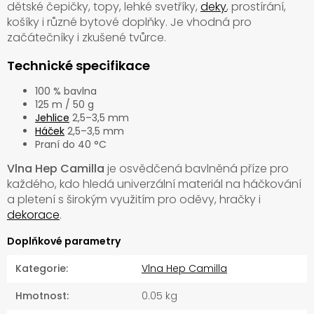
dětské čepičky, topy, lehké svetříky,
deky
, prostírání,
košíky i různé bytové doplňky. Je vhodná pro
začátečníky i zkušené tvůrce.
Technické specifikace
100 % bavlna
125 m / 50 g
Jehlice
2,5–3,5 mm
Háček
2,5–3,5 mm
Praní do 40 °C
Vlna Hep Camilla
je osvědčená bavlněná příze pro
každého, kdo hledá univerzální materiál na háčkování
a pletení s širokým využitím pro oděvy, hračky i
dekorace
.
Doplňkové parametry
Kategorie
:
Vlna Hep Camilla
Hmotnost
:
0.05 kg