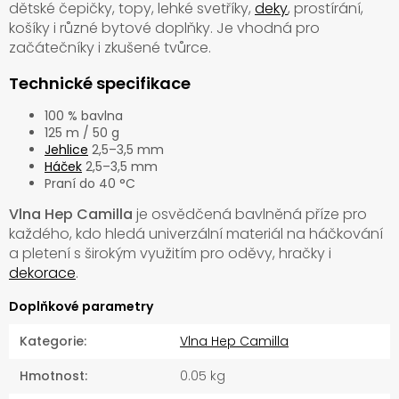
dětské čepičky, topy, lehké svetříky,
deky
, prostírání,
košíky i různé bytové doplňky. Je vhodná pro
začátečníky i zkušené tvůrce.
Technické specifikace
100 % bavlna
125 m / 50 g
Jehlice
2,5–3,5 mm
Háček
2,5–3,5 mm
Praní do 40 °C
Vlna Hep Camilla
je osvědčená bavlněná příze pro
každého, kdo hledá univerzální materiál na háčkování
a pletení s širokým využitím pro oděvy, hračky i
dekorace
.
Doplňkové parametry
Kategorie
:
Vlna Hep Camilla
Hmotnost
:
0.05 kg