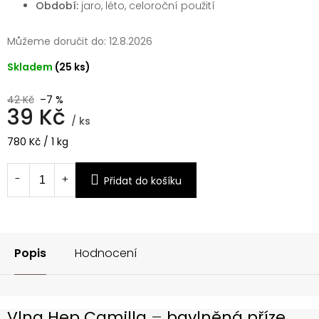
Období:
jaro, léto, celoroční použití
Můžeme doručit do:
12.8.2026
Skladem
(25 ks)
42 Kč
–7 %
39 Kč
/ ks
Měrná
780 Kč / 1 kg
cena:
Přidat do košíku
Popis
Hodnocení
Vlna Hep Camilla
–
bavlněná příze