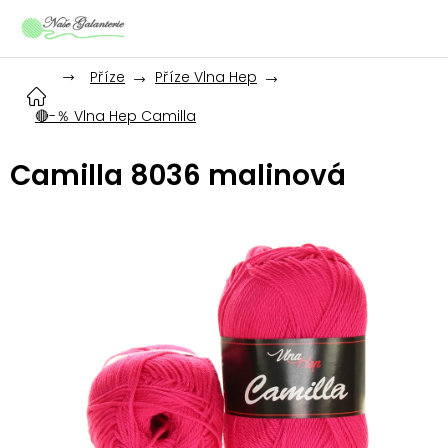
Přejít
na
obsah
Příze
Příze Vlna Hep
🔴-％ Vlna Hep Camilla
Camilla 8036 malinová