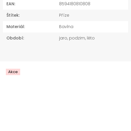
EAN
:
8594180810808
Štítek
:
Příze
Materiál
:
Bavlna
Období
:
jaro, podzim, léto
Akce