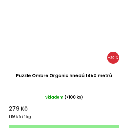
–20 %
Puzzle Ombre Organic hnědá 1450 metrů
Skladem
(>100 ks)
279 Kč
Měrná
1 116 Kč / 1 kg
cena: