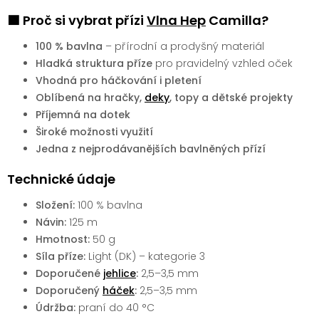
🟩 Proč si vybrat přízi
Vlna Hep
Camilla?
100 % bavlna
– přírodní a prodyšný materiál
Hladká struktura příze
pro pravidelný vzhled oček
Vhodná pro háčkování i pletení
Oblíbená na hračky,
deky
, topy a dětské projekty
Příjemná na dotek
Široké možnosti využití
Jedna z nejprodávanějších bavlněných přízí
Technické údaje
Složení:
100 % bavlna
Návin:
125 m
Hmotnost:
50 g
Síla příze:
Light (DK) – kategorie 3
Doporučené
jehlice
:
2,5–3,5 mm
Doporučený
háček
:
2,5–3,5 mm
Údržba:
praní do 40 °C