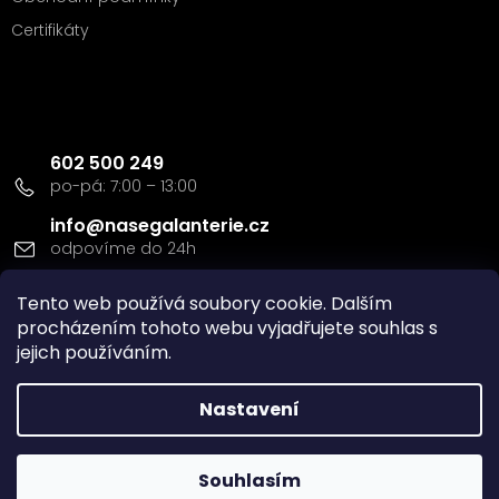
Certifikáty
Kontakt
602 500 249
info
@
nasegalanterie.cz
Doprava a platba
Tento web používá soubory cookie. Dalším
procházením tohoto webu vyjadřujete souhlas s
jejich používáním.
Nastavení
Vytvořil Shoptet
Souhlasím
Copyright 2026
Naše Galanterie s.r.o
. Všechna práva