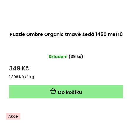
Puzzle Ombre Organic tmavě šedá 1450 metrů
Skladem
(39 ks)
349 Kč
Měrná
1 396 Kč / 1 kg
cena:
Do košíku
Akce