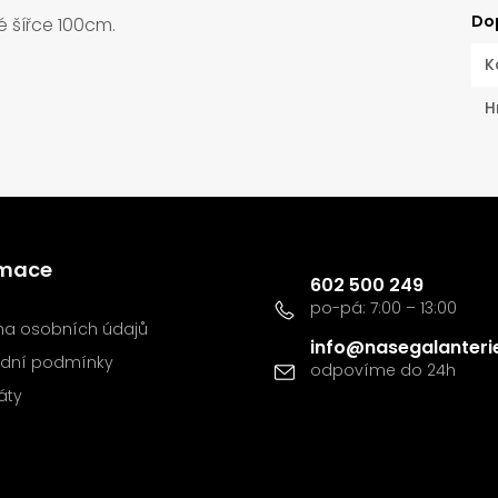
Do
é šířce 100cm.
K
H
Kontakt
rmace
602 500 249
a osobních údajů
info
@
nasegalanteri
dní podmínky
káty