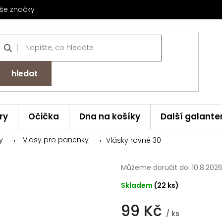
še značky
hledat
ry
Očička
Dna na košíky
Další galante
y
Vlasy pro panenky
Vlásky rovné 30
Můžeme doručit do:
10.8.202
Skladem
(22 ks)
99 Kč
/ ks