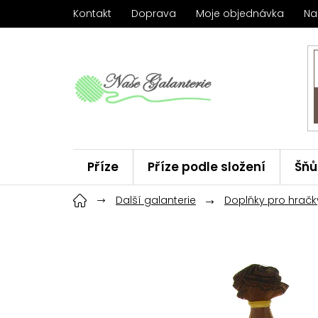
Přejít
Kontakt
Doprava
Moje objednávka
Na
na
obsah
Příze
Příze podle složení
Šňů
Háčky
Další galanterie
ChiaoGoo
Doplňky pro hračk
Značky