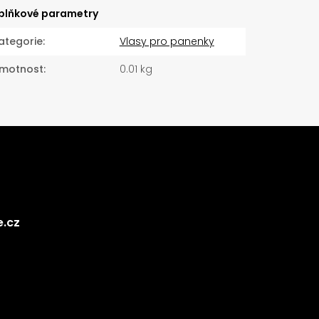
plňkové parametry
ategorie
:
Vlasy pro panenky
motnost
:
0.01 kg
e.cz