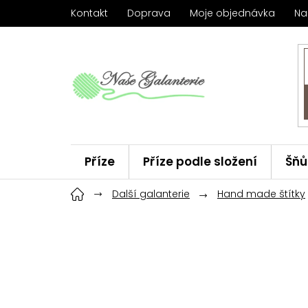
Přejít
Kontakt
Doprava
Moje objednávka
Na
na
obsah
Příze
Příze podle složení
Šňů
Háčky
Další galanterie
ChiaoGoo
Hand made štítky
Značky