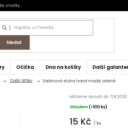
še značky
hledat
ry
Očička
Dna na košíky
Další galante
Další štítky
Saténová stuha hand made zelená
Můžeme doručit do:
11.8.2026
Skladem
(>100 ks)
15 Kč
/ ks