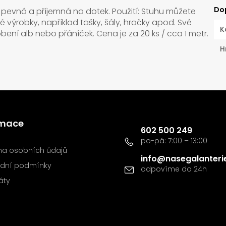
Do
pevná a příjemná na dotek. Použití: Stuhu můžete
é výrobky, například tašky, šály, hračky apod. Své
K
obení alb nebo přáníček. Cena je za 20 ks / cca 1 metr.
H
Kontakt
rmace
602 500 249
a osobních údajů
info
@
nasegalanteri
dní podmínky
káty