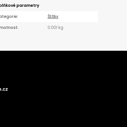
plňkové parametry
ategorie
:
Štítky
motnost
:
0.001 kg
e.cz