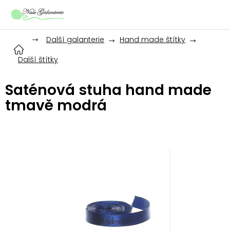
Přejít
na
obsah
Další galanterie
Hand made štítky
Další štítky
Saténová stuha hand made
tmavě modrá