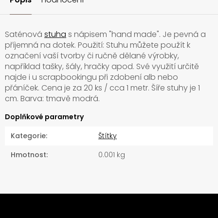
Saténová
stuha
s nápisem "hand made". Je pevná a
příjemná na dotek. Použití: Stuhu můžete použít k
označení vaší tvorby či ručně dělané výrobky,
například tašky, šály, hračky apod. Své využití určitě
najde i u scrapbookingu při zdobení alb nebo
přáníček. Cena je za 20 ks / cca 1 metr. Šíře stuhy je 1
cm. Barva: tmavě modrá.
Doplňkové parametry
Kategorie
:
Štítky
Hmotnost
:
0.001 kg
Z
á
Odebírat newsletter