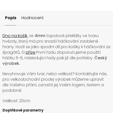
Popis
Hodnocení
Dno na košík
, ze
4mm
topolové překližky ve tvaru
hvězdy, který má pro snazší háčkování zaoblené
hrany. Hodí se jako spodní díl pro košíky k háčkování ze
špagátů, či
příze
.První řadu doporučujeme použití
háčku 5-6, následující řady pak již dle potřeby.
Český
výrobek.
Nevyhovuje Vám tvar, nebo velikost? Kontaktujte nás,
pro velkoobchodní prodej výrobek můžeme upravit
dle Vašeho přání, označit jej Vašim logem, textem a
podobně.
Velikost: 20cm
Doplňkové parametry