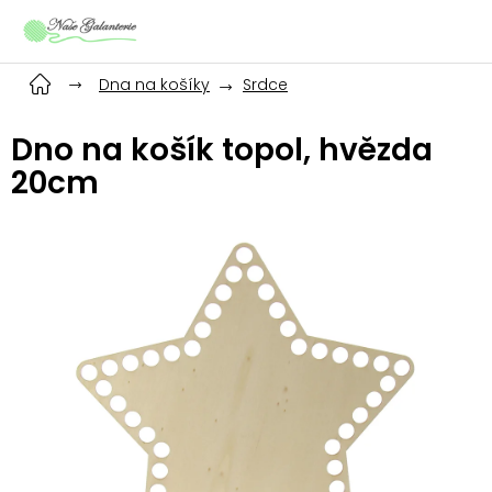
Přejít
na
obsah
Dna na košíky
Srdce
Dno na košík topol, hvězda
20cm