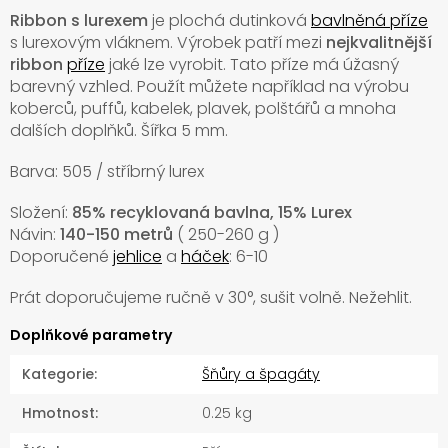
Ribbon s lurexem
je plochá dutinková
bavlněná příze
s lurexovým vláknem. Výrobek patří mezi
nejkvalitnější
ribbon
příze
jaké lze vyrobit. Tato příze má úžasný
barevný vzhled. Použít můžete například na výrobu
koberců, puffů, kabelek, plavek, polštářů a mnoha
dalších doplňků. Šířka 5 mm.
Barva: 505 / stříbrný lurex
Složení:
85% recyklovaná bavlna, 15% Lurex
Návin:
140-150 metrů
( 250-260 g )
Doporučené
jehlice
a
háček
: 6-10
Prát doporučujeme ručně v
30°, sušit volně. Nežehlit.
Doplňkové parametry
Kategorie
:
Šňůry a špagáty
Hmotnost
:
0.25 kg