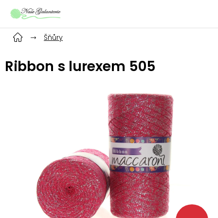
Přejít
na
obsah
Šňůry
Ribbon s lurexem 505