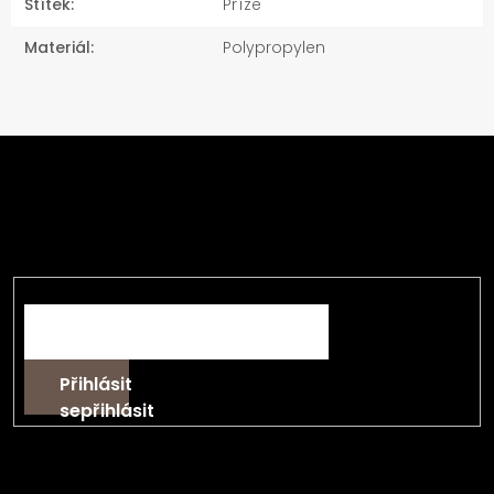
Štítek
:
Příze
Materiál
:
Polypropylen
Z
á
Odebírat newsletter
p
a
Vložte svůj e-mail a my vám budeme zasílat
t
informace o nových produktech na našem e-shopu.
í
E-mail
Přihlásit
se