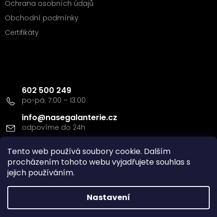
Ochrana osobních údajů
Obchodní podmínky
Certifikáty
Kontakt
602 500 249
info
@
nasegalanterie.cz
Tento web používá soubory cookie. Dalším
Doprava a platba
procházením tohoto webu vyjadřujete souhlas s
jejich používáním.
Nastavení
Vytvořil Shoptet