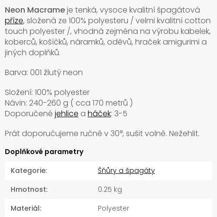
Neon Macrame
je tenká, vysoce kvalitní špagátová
příze
, složená ze 100% polyesteru / velmi kvalitní cotton
touch polyester /, vhodná zejména na výrobu kabelek,
koberců, košíčků, náramků, oděvů, hraček amigurimi a
jiných doplňků.
Barva: 001 žlutý neon
Složení: 100% polyester
Návin: 240-260 g ( cca 170 metrů )
Doporučené
jehlice
a
háček
: 3-5
Prát doporučujeme ručně v
30°, sušit volně. Nežehlit.
Doplňkové parametry
Kategorie
:
Šňůry a špagáty
Hmotnost
:
0.25 kg
Materiál
:
Polyester