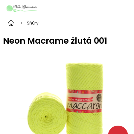
Přejít
na
obsah
Šňůry
Neon Macrame žlutá 001