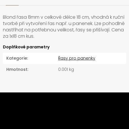
Blond řasa 8mm v celkové délce 18 cm, vhodná k ruční
tvorbě při vytvoření řas např. u panenek. Lze pohodlně
nastříhat na potřebnou velikost, řasy se přišívají. Cena
za 1x18 cm kus.
Doplňkové parametry
Kategorie
:
Řasy pro panenky
Hmotnost
:
0.001 kg
Z
á
Odebírat newsletter
p
a
Vložte svůj e-mail a my vám budeme zasílat
t
informace o nových produktech na našem e-shopu.
í