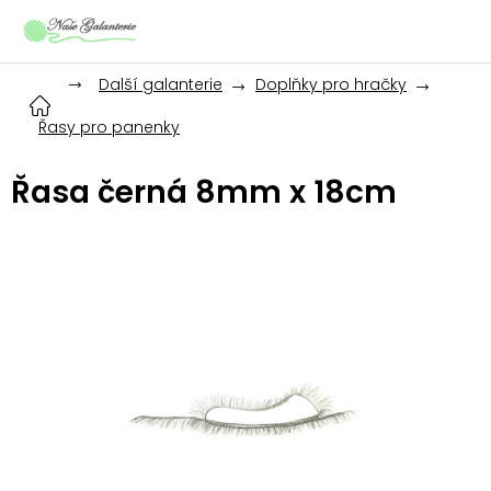
Přejít
na
obsah
Další galanterie
Doplňky pro hračky
Řasy pro panenky
Řasa černá 8mm x 18cm