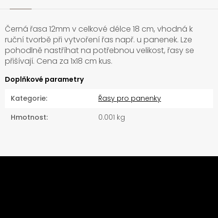
Černá řasa 12mm v celkové délce 18 cm, vhodná k
ruční tvorbě při vytvoření řas např. u panenek. Lze
pohodlně nastříhat na potřebnou velikost, řasy se
přišívají. Cena za 1x18 cm kus.
Doplňkové parametry
Kategorie
:
Řasy pro panenky
Hmotnost
:
0.001 kg
Z
á
Odebírat newsletter
p
a
Vložte svůj e-mail a my vám budeme zasílat
t
informace o nových produktech na našem e-shopu.
í