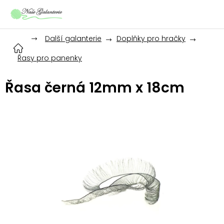
Přejít
na
obsah
Další galanterie
Doplňky pro hračky
Řasy pro panenky
Řasa černá 12mm x 18cm