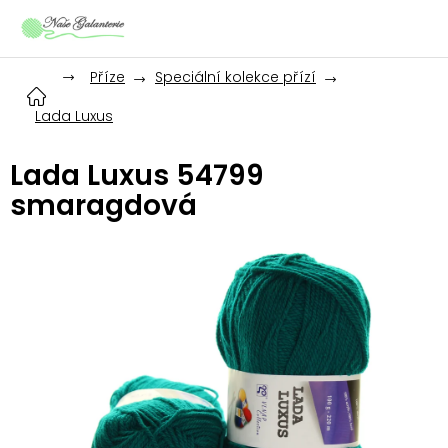
Přejít
na
obsah
Příze
Speciální kolekce přízí
Lada Luxus
Lada Luxus 54799
smaragdová