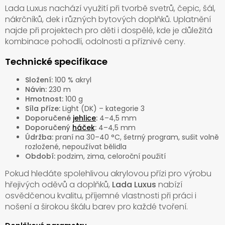
Lada Luxus nachází využití při tvorbě svetrů, čepic, šál,
nákrčníků, dek i různých bytových doplňků. Uplatnění
najde při projektech pro děti i dospělé, kde je důležitá
kombinace pohodlí, odolnosti a příznivé ceny.
Technické specifikace
Složení:
100 % akryl
Návin:
230 m
Hmotnost:
100 g
Síla příze:
Light (DK) – kategorie 3
Doporučené
jehlice
:
4–4,5 mm
Doporučený
háček
:
4–4,5 mm
Údržba:
praní na 30–40 °C, šetrný program, sušit volně
rozložené, nepoužívat bělidla
Období:
podzim, zima, celoroční použití
Pokud hledáte spolehlivou akrylovou přízi pro výrobu
hřejivých oděvů a doplňků,
Lada Luxus
nabízí
osvědčenou kvalitu, příjemné vlastnosti při práci i
nošení a širokou škálu barev pro každé tvoření.