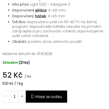
Síla příze:
Light (DK) – kategorie 3
Doporučené
jehlice
:
4–4,5 mm
Doporučený
háček
:
4–4,5 mm
Údržba:
doporučeno prát na 30–40 °C na šetrný
program. Nepoužívejte bělidla, nesušte na přímém
zdroji tepla a pro zachování vzhledu doporučujeme
sušit volně rozložené.
Období:
podzim, zima, celoroční použití
Můžeme doručit do:
10.8.2026
Skladem
(21 ks)
52 Kč
/ ks
Měrná
520 Kč / 1 kg
cena:
Přidat do košíku