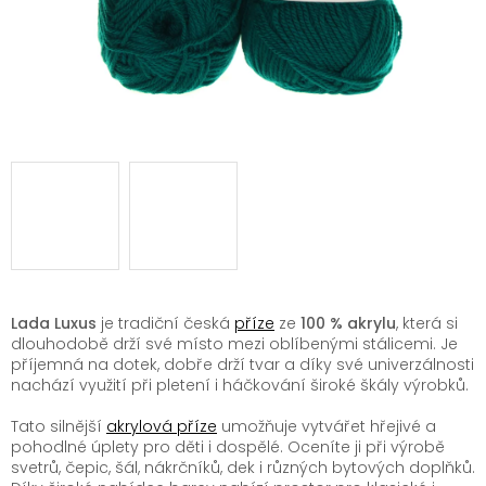
Lada Luxus
je tradiční česká
příze
ze
100 % akrylu
, která si
dlouhodobě drží své místo mezi oblíbenými stálicemi. Je
příjemná na dotek, dobře drží tvar a díky své univerzálnosti
nachází využití při pletení i háčkování široké škály výrobků.
Tato silnější
akrylová příze
umožňuje vytvářet hřejivé a
pohodlné úplety pro děti i dospělé. Oceníte ji při výrobě
svetrů, čepic, šál, nákrčníků, dek i různých bytových doplňků.