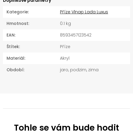
Doplňkové parametry
Kategorie
:
Příze Vlnap Lada Luxus
Hmotnost
:
0.1 kg
EAN
:
8593457123542
Štítek
:
Příze
Materiál
:
Akryl
Období
:
jaro, podzim, zima