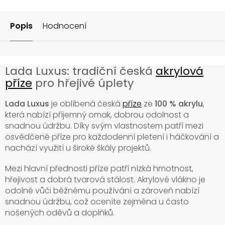
Popis
Hodnocení
Lada Luxus: tradiční česká
akrylová
příze
pro hřejivé úplety
Lada Luxus
je oblíbená česká
příze
ze
100 % akrylu
,
která nabízí příjemný omak, dobrou odolnost a
snadnou údržbu. Díky svým vlastnostem patří mezi
osvědčené příze pro každodenní pletení i háčkování a
nachází využití u široké škály projektů.
Mezi hlavní přednosti příze patří nízká hmotnost,
hřejivost a dobrá tvarová stálost. Akrylové vlákno je
odolné vůči běžnému používání a zároveň nabízí
snadnou údržbu, což oceníte zejména u často
nošených oděvů a doplňků.