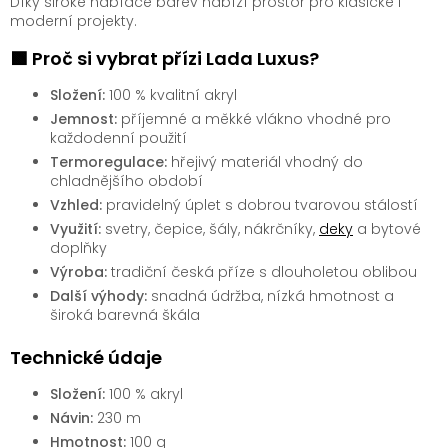
Díky široké nabídce barev nabízí prostor pro klasické i
moderní projekty.
🟩 Proč si vybrat přízi Lada Luxus?
Složení:
100 % kvalitní akryl
Jemnost:
příjemné a měkké vlákno vhodné pro
každodenní použití
Termoregulace:
hřejivý materiál vhodný do
chladnějšího období
Vzhled:
pravidelný úplet s dobrou tvarovou stálostí
Využití:
svetry, čepice, šály, nákrčníky,
deky
a bytové
doplňky
Výroba:
tradiční česká příze s dlouholetou oblibou
Další výhody:
snadná údržba, nízká hmotnost a
široká barevná škála
Technické údaje
Složení:
100 % akryl
Návin:
230 m
Hmotnost:
100 g