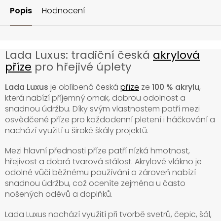
Popis
Hodnocení
Lada Luxus: tradiční česká
akrylová
příze
pro hřejivé úplety
Lada Luxus
je oblíbená česká
příze
ze
100 % akrylu
,
která nabízí příjemný omak, dobrou odolnost a
snadnou údržbu. Díky svým vlastnostem patří mezi
osvědčené příze pro každodenní pletení i háčkování a
nachází využití u široké škály projektů.
Mezi hlavní přednosti příze patří nízká hmotnost,
hřejivost a dobrá tvarová stálost. Akrylové vlákno je
odolné vůči běžnému používání a zároveň nabízí
snadnou údržbu, což oceníte zejména u často
nošených oděvů a doplňků.
Lada Luxus nachází využití při tvorbě svetrů, čepic, šál,