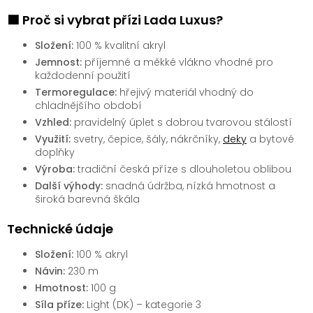
🟩 Proč si vybrat přízi Lada Luxus?
Složení:
100 % kvalitní akryl
Jemnost:
příjemné a měkké vlákno vhodné pro
každodenní použití
Termoregulace:
hřejivý materiál vhodný do
chladnějšího období
Vzhled:
pravidelný úplet s dobrou tvarovou stálostí
Využití:
svetry, čepice, šály, nákrčníky,
deky
a bytové
doplňky
Výroba:
tradiční česká příze s dlouholetou oblibou
Další výhody:
snadná údržba, nízká hmotnost a
široká barevná škála
Technické údaje
Složení:
100 % akryl
Návin:
230 m
Hmotnost:
100 g
Síla příze:
Light (DK) – kategorie 3