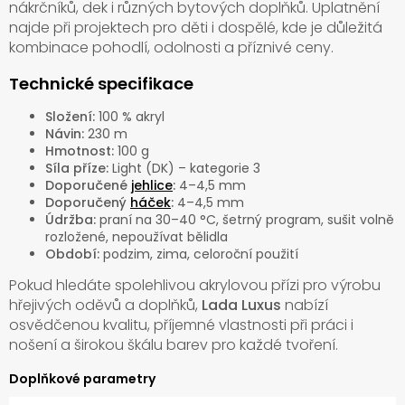
nákrčníků, dek i různých bytových doplňků. Uplatnění
najde při projektech pro děti i dospělé, kde je důležitá
kombinace pohodlí, odolnosti a příznivé ceny.
Technické specifikace
Složení:
100 % akryl
Návin:
230 m
Hmotnost:
100 g
Síla příze:
Light (DK) – kategorie 3
Doporučené
jehlice
:
4–4,5 mm
Doporučený
háček
:
4–4,5 mm
Údržba:
praní na 30–40 °C, šetrný program, sušit volně
rozložené, nepoužívat bělidla
Období:
podzim, zima, celoroční použití
Pokud hledáte spolehlivou akrylovou přízi pro výrobu
hřejivých oděvů a doplňků,
Lada Luxus
nabízí
osvědčenou kvalitu, příjemné vlastnosti při práci i
nošení a širokou škálu barev pro každé tvoření.
Doplňkové parametry