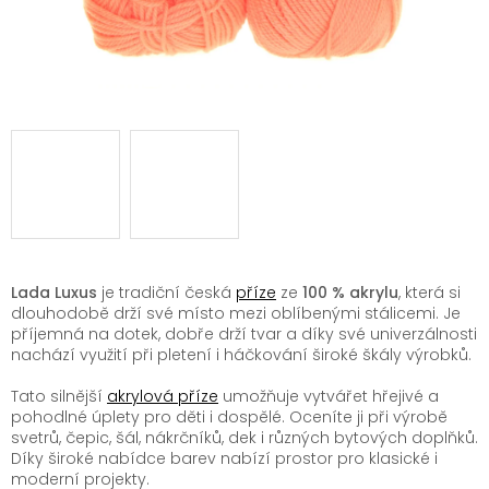
Lada Luxus
je tradiční česká
příze
ze
100 % akrylu
, která si
dlouhodobě drží své místo mezi oblíbenými stálicemi. Je
příjemná na dotek, dobře drží tvar a díky své univerzálnosti
nachází využití při pletení i háčkování široké škály výrobků.
Tato silnější
akrylová příze
umožňuje vytvářet hřejivé a
pohodlné úplety pro děti i dospělé. Oceníte ji při výrobě
svetrů, čepic, šál, nákrčníků, dek i různých bytových doplňků.
Díky široké nabídce barev nabízí prostor pro klasické i
moderní projekty.