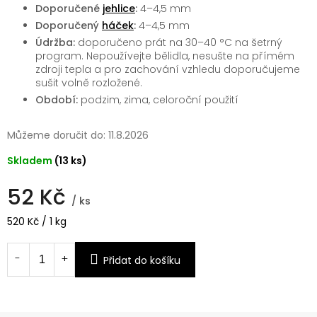
Doporučené
jehlice
:
4–4,5 mm
Doporučený
háček
:
4–4,5 mm
Údržba:
doporučeno prát na 30–40 °C na šetrný
program. Nepoužívejte bělidla, nesušte na přímém
zdroji tepla a pro zachování vzhledu doporučujeme
sušit volně rozložené.
Období:
podzim, zima, celoroční použití
Můžeme doručit do:
11.8.2026
Skladem
(13 ks)
52 Kč
/ ks
Měrná
520 Kč / 1 kg
cena:
Přidat do košíku