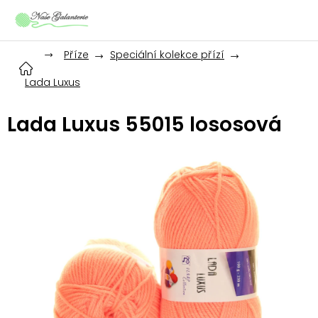
Přejít
na
obsah
Příze
Speciální kolekce přízí
Lada Luxus
Lada Luxus 55015 lososová