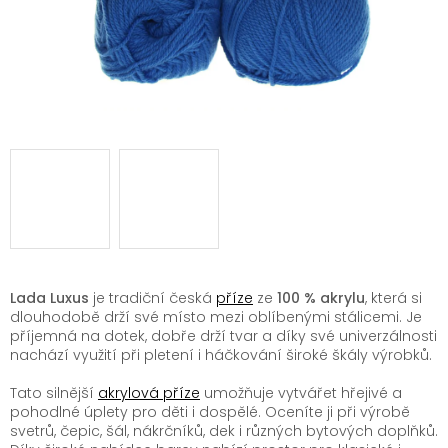
Lada Luxus
je tradiční česká
příze
ze
100 % akrylu
, která si
dlouhodobě drží své místo mezi oblíbenými stálicemi. Je
příjemná na dotek, dobře drží tvar a díky své univerzálnosti
nachází využití při pletení i háčkování široké škály výrobků.
Tato silnější
akrylová příze
umožňuje vytvářet hřejivé a
pohodlné úplety pro děti i dospělé. Oceníte ji při výrobě
svetrů, čepic, šál, nákrčníků, dek i různých bytových doplňků.