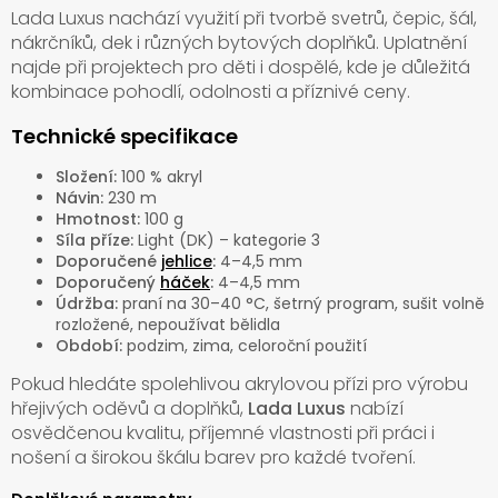
Lada Luxus nachází využití při tvorbě svetrů, čepic, šál,
nákrčníků, dek i různých bytových doplňků. Uplatnění
najde při projektech pro děti i dospělé, kde je důležitá
kombinace pohodlí, odolnosti a příznivé ceny.
Technické specifikace
Složení:
100 % akryl
Návin:
230 m
Hmotnost:
100 g
Síla příze:
Light (DK) – kategorie 3
Doporučené
jehlice
:
4–4,5 mm
Doporučený
háček
:
4–4,5 mm
Údržba:
praní na 30–40 °C, šetrný program, sušit volně
rozložené, nepoužívat bělidla
Období:
podzim, zima, celoroční použití
Pokud hledáte spolehlivou akrylovou přízi pro výrobu
hřejivých oděvů a doplňků,
Lada Luxus
nabízí
osvědčenou kvalitu, příjemné vlastnosti při práci i
nošení a širokou škálu barev pro každé tvoření.