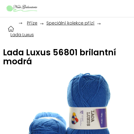
Přejít
na
obsah
Příze
Speciální kolekce přízí
Lada Luxus
Lada Luxus 56801 brilantní
modrá