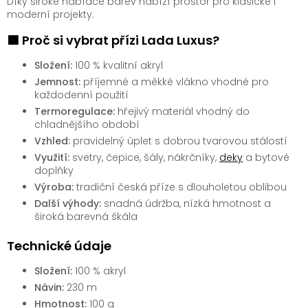
Díky široké nabídce barev nabízí prostor pro klasické i
moderní projekty.
🟩 Proč si vybrat přízi Lada Luxus?
Složení:
100 % kvalitní akryl
Jemnost:
příjemné a měkké vlákno vhodné pro
každodenní použití
Termoregulace:
hřejivý materiál vhodný do
chladnějšího období
Vzhled:
pravidelný úplet s dobrou tvarovou stálostí
Využití:
svetry, čepice, šály, nákrčníky,
deky
a bytové
doplňky
Výroba:
tradiční česká příze s dlouholetou oblibou
Další výhody:
snadná údržba, nízká hmotnost a
široká barevná škála
Technické údaje
Složení:
100 % akryl
Návin:
230 m
Hmotnost:
100 g