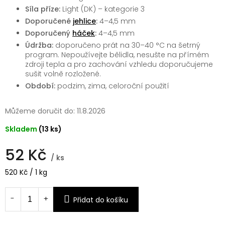
Síla příze:
Light (DK) – kategorie 3
Doporučené
jehlice
:
4–4,5 mm
Doporučený
háček
:
4–4,5 mm
Údržba:
doporučeno prát na 30–40 °C na šetrný
program. Nepoužívejte bělidla, nesušte na přímém
zdroji tepla a pro zachování vzhledu doporučujeme
sušit volně rozložené.
Období:
podzim, zima, celoroční použití
Můžeme doručit do:
11.8.2026
Skladem
(13 ks)
52 Kč
/ ks
Měrná
520 Kč / 1 kg
cena:
Přidat do košíku