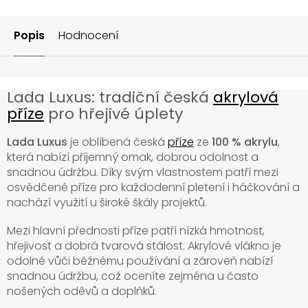
Popis
Hodnocení
Lada Luxus: tradiční česká
akrylová
příze
pro hřejivé úplety
Lada Luxus
je oblíbená česká
příze
ze
100 % akrylu
,
která nabízí příjemný omak, dobrou odolnost a
snadnou údržbu. Díky svým vlastnostem patří mezi
osvědčené příze pro každodenní pletení i háčkování a
nachází využití u široké škály projektů.
Mezi hlavní přednosti příze patří nízká hmotnost,
hřejivost a dobrá tvarová stálost. Akrylové vlákno je
odolné vůči běžnému používání a zároveň nabízí
snadnou údržbu, což oceníte zejména u často
nošených oděvů a doplňků.