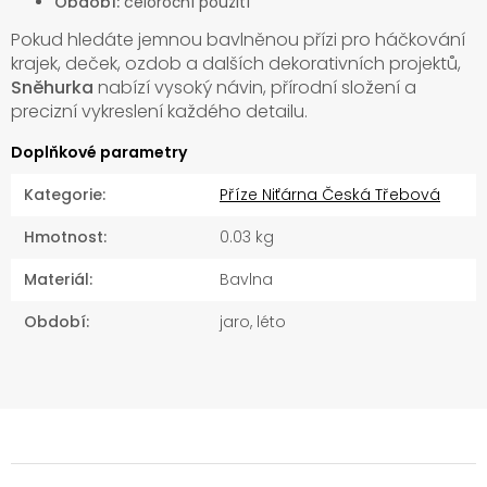
Období:
celoroční použití
Pokud hledáte jemnou bavlněnou přízi pro háčkování
krajek, deček, ozdob a dalších dekorativních projektů,
Sněhurka
nabízí vysoký návin, přírodní složení a
precizní vykreslení každého detailu.
Doplňkové parametry
Kategorie
:
Příze Niťárna Česká Třebová
Hmotnost
:
0.03 kg
Materiál
:
Bavlna
Období
:
jaro, léto