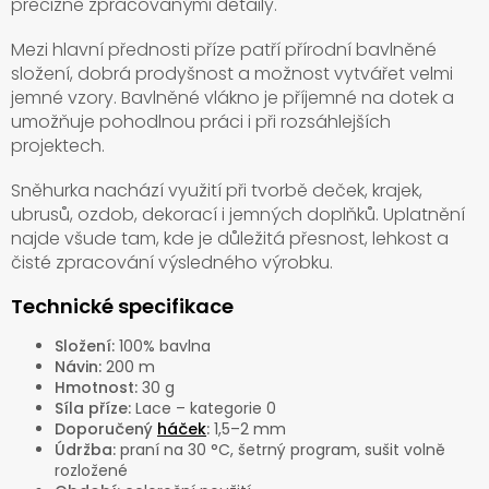
precizně zpracovanými detaily.
Mezi hlavní přednosti příze patří přírodní bavlněné
složení, dobrá prodyšnost a možnost vytvářet velmi
jemné vzory. Bavlněné vlákno je příjemné na dotek a
umožňuje pohodlnou práci i při rozsáhlejších
projektech.
Sněhurka nachází využití při tvorbě deček, krajek,
ubrusů, ozdob, dekorací i jemných doplňků. Uplatnění
najde všude tam, kde je důležitá přesnost, lehkost a
čisté zpracování výsledného výrobku.
Technické specifikace
Složení:
100% bavlna
Návin:
200 m
Hmotnost:
30 g
Síla příze:
Lace – kategorie 0
Doporučený
háček
:
1,5–2 mm
Údržba:
praní na 30 °C, šetrný program, sušit volně
rozložené