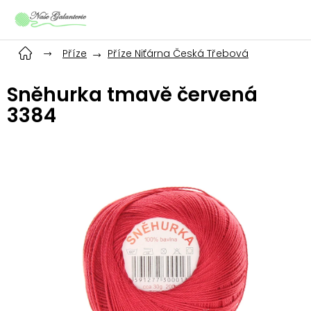
Přejít
na
obsah
Příze
Příze Niťárna Česká Třebová
Sněhurka tmavě červená
3384