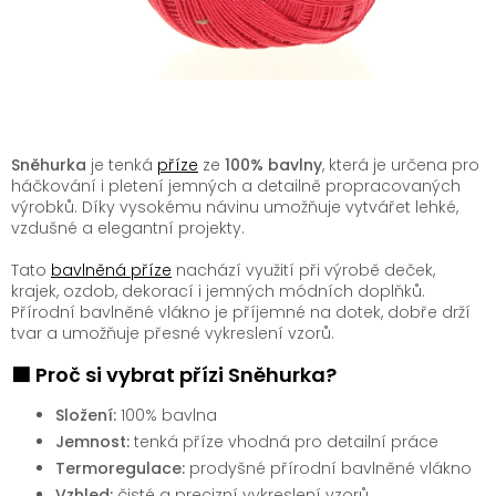
Sněhurka
je tenká
příze
ze
100% bavlny
, která je určena pro
háčkování i pletení jemných a detailně propracovaných
výrobků. Díky vysokému návinu umožňuje vytvářet lehké,
vzdušné a elegantní projekty.
Tato
bavlněná příze
nachází využití při výrobě deček,
krajek, ozdob, dekorací i jemných módních doplňků.
Přírodní bavlněné vlákno je příjemné na dotek, dobře drží
tvar a umožňuje přesné vykreslení vzorů.
🟩 Proč si vybrat přízi Sněhurka?
Složení:
100% bavlna
Jemnost:
tenká příze vhodná pro detailní práce
Termoregulace:
prodyšné přírodní bavlněné vlákno
Vzhled:
čisté a precizní vykreslení vzorů