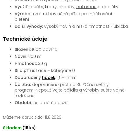
Využití:
dečky, krajky, ozdoby,
dekorace
a doplňky
Výroba:
kvalitní bavlněná příze pro háčkování i
pletení
Další výhody:
vysoký návin a nízká hmotnost klubíčka
Technické údaje
Složení:
100% bavlna
Návin:
200 m
Hmotnost:
30 g
Síla příze:
Lace – kategorie 0
Doporučený
háček
:
1,5–2 mm
Údržba:
doporučeno prát na 30 °C na šetrný
program. Nepoužívejte bělidla a výrobky sušte volně
rozložené.
Období:
celoroční použití
Můžeme doručit do:
11.8.2026
Skladem
(19 ks)