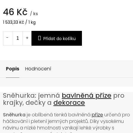
46 Kč
/ ks
Měrná
1 533,33 Kč / 1 kg
cena:
Přidat do košíku
Popis
Hodnocení
Sněhurka: jemná
bavlněná příze
pro
krajky, dečky a
dekorace
Sněhurka
je oblíbená tenká bavlněná
příze
určená pro
háčkování i pletení jemných projektů. Díky vysokému
návinu a nízké hmotnosti vznikají lehké výrobky s