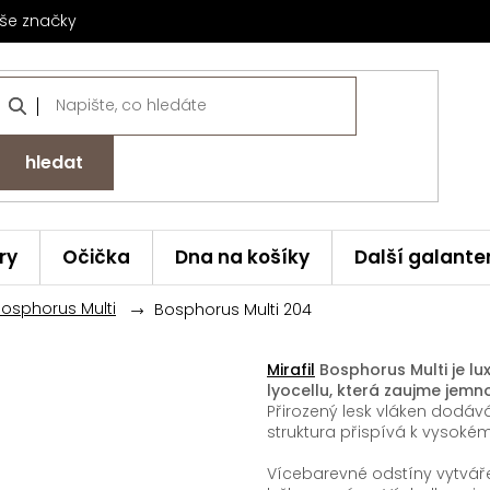
še značky
hledat
ry
Očička
Dna na košíky
Další galante
 Bosphorus Multi
Bosphorus Multi 204
Mirafil
Bosphorus Multi je l
lyocellu, která zaujme jemn
Přirozený lesk vláken dodá
struktura přispívá k vysoké
Vícebarevné odstíny vytvářejí