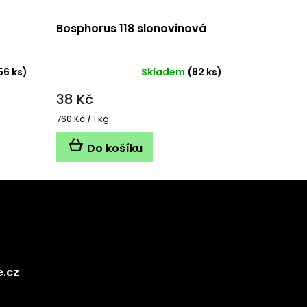
Bosphorus 118 slonovinová
56 ks)
Skladem
(82 ks)
38 Kč
Měrná
760 Kč / 1 kg
cena:
Do košíku
e.cz