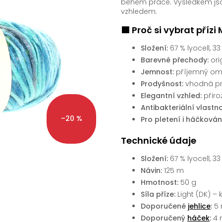
během práce. Výsledkem js
vzhledem.
🟩 Proč si vybrat přízi
Složení:
67 % lyocell, 3
Barevné přechody:
ori
Jemnost:
příjemný oma
Prodyšnost:
vhodná pr
Elegantní vzhled:
přiro
Antibakteriální vlastno
–20 %
Pro pletení i háčkován
Technické údaje
Složení:
67 % lyocell, 3
Návin:
125 m
Hmotnost:
50 g
Síla příze:
Light (DK) – 
Doporučené
jehlice
:
5
Doporučený
háček
:
4