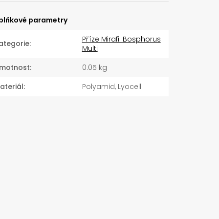
plňkové parametry
Příze Mirafil Bosphorus
ategorie
:
Multi
motnost
:
0.05 kg
ateriál
:
Polyamid, Lyocell