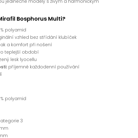
ou jedinečné modely s živým a harmonickým
 Mirafil Bosphorus Multi?
3 % polyamid
ginální vzhled bez střídání klubíček
k a komfort při nošení
o teplejší období
zený lesk lyocellu
sti:
příjemné každodenní používání
í
3 % polyamid
kategorie 3
 mm
 mm