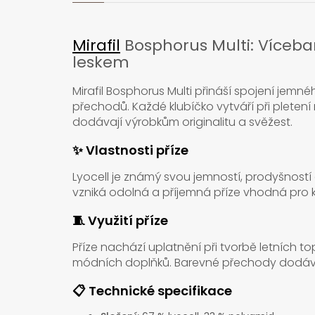
Mirafil
Bosphorus Multi: Víceba
leskem
Mirafil Bosphorus Multi přináší spojení jem
přechodů. Každé klubíčko vytváří při pleten
dodávají výrobkům originalitu a svěžest.
✨ Vlastnosti příze
Lyocell je známý svou jemností, prodyšnost
vzniká odolná a příjemná příze vhodná pro 
🧵 Využití příze
Příze nachází uplatnění při tvorbě letních top
módních doplňků. Barevné přechody dodávají
📋 Technické specifikace