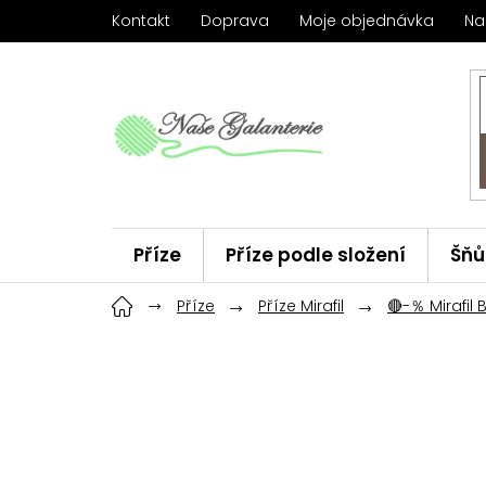
Přejít
Kontakt
Doprava
Moje objednávka
Na
na
obsah
Příze
Příze podle složení
Šňů
Háčky
Příze
ChiaoGoo
Příze Mirafil
Značky
🔴-％ Mirafil