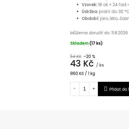
Vzorek:
18 ok × 24 řad 
Údržba:
praní do 30 °
Období:
jaro, léto, ča
Můžeme doručit do:
11.8.2026
Skladem
(17 ks)
54 Kč
–20 %
43 Kč
/ ks
Měrná
860 Kč / 1 kg
cena:
Přidat do