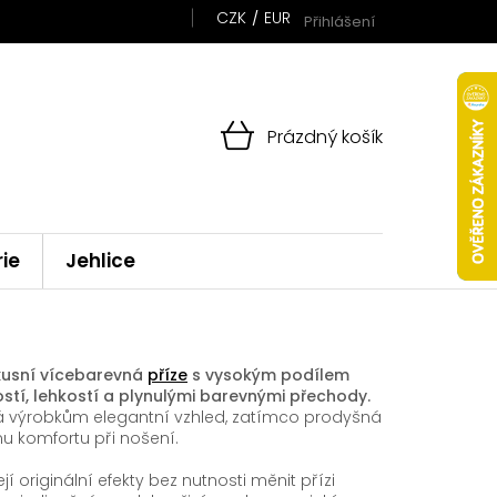
CZK
EUR
Přihlášení
NÁKUPNÍ
Prázdný košík
KOŠÍK
rie
Jehlice
uxusní vícebarevná
příze
s vysokým podílem
ostí, lehkostí a plynulými barevnými přechody.
vá výrobkům elegantní vzhled, zatímco prodyšná
mu komfortu při nošení.
 originální efekty bez nutnosti měnit přízi