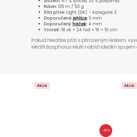
Složení:
67 % lyocell, 33 % polyamid
Návin:
125 m / 50 g
Síla příze:
Light (DK) – kategorie 3
Doporučené
jehlice
:
5 mm
Doporučený
háček
:
4 mm
Vzorek:
18 ok × 24 řad = 10 × 10 cm
Pokud hledáte přízi s přirozeným leskem, v
Mirafil Bosphorus Multi nabízí ideální spojení
Akce
Akce
–20 %