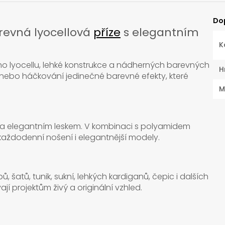
Do
revná lyocellová
příze
s elegantním
K
ného lyocellu, lehké konstrukce a nádherných barevných
H
í nebo háčkování jedinečné barevné efekty, které
M
í a elegantním leskem. V kombinaci s polyamidem
každodenní nošení i elegantnější modely.
ů, šatů, tunik, sukní, lehkých kardiganů, čepic i dalších
 projektům živý a originální vzhled.