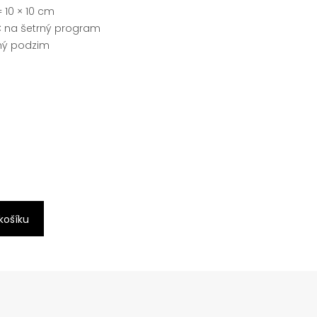
= 10 × 10 cm
C na šetrný program
sný podzim
 košíku