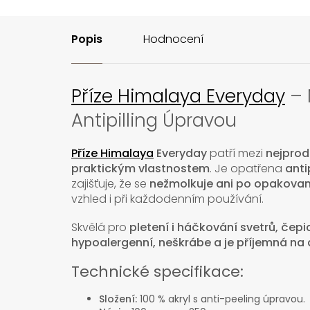
Popis
Hodnocení
Příze Himalaya Everyday
– 
Antipilling Úpravou
Příze Himalaya
Everyday
patří mezi
nejprod
praktickým vlastnostem
. Je opatřena
anti
zajišťuje, že se
nežmolkuje ani po opakova
vzhled i při každodenním používání.
Skvělá pro
pletení i háčkování svetrů, čepic
hypoalergenní, neškrábe a je příjemná na
Technické specifikace:
Složení:
100 % akryl s anti-peeling úpravou.