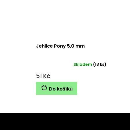
Jehlice Pony 5,0 mm
Skladem
(18 ks)
51 Kč
Do košíku
Z
á
Odebírat newsletter
p