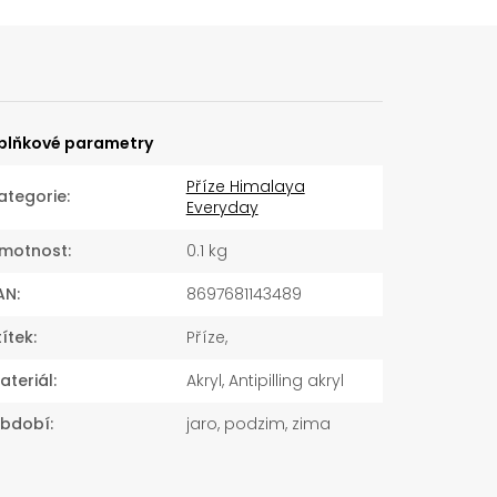
plňkové parametry
Příze Himalaya
ategorie
:
Everyday
motnost
:
0.1 kg
AN
:
8697681143489
títek
:
Příze,
ateriál
:
Akryl, Antipilling akryl
bdobí
:
jaro, podzim, zima