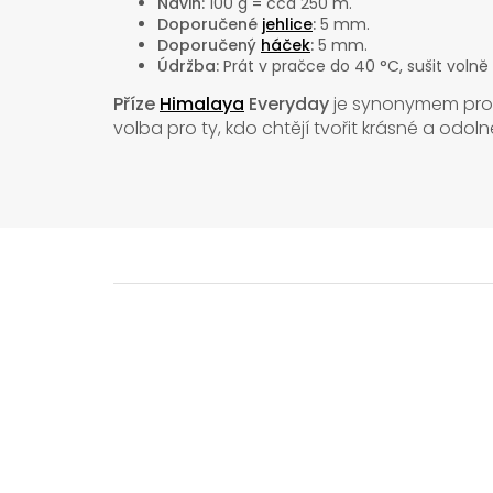
Návin:
100 g = cca 250 m.
Doporučené
jehlice
:
5 mm.
Doporučený
háček
:
5 mm.
Údržba:
Prát v pračce do 40 °C, sušit volně
Příze
Himalaya
Everyday
je synonymem pr
volba pro ty, kdo chtějí tvořit krásné a odo