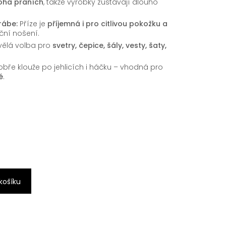
oha praních
, takže výrobky zůstávají dlouho
rábe:
Příze je
příjemná i pro citlivou pokožku a
oční nošení.
vělá volba pro
svetry, čepice, šály, vesty, šaty,
bře klouže po jehlicích i háčku – vhodná pro
é
.
 košíku