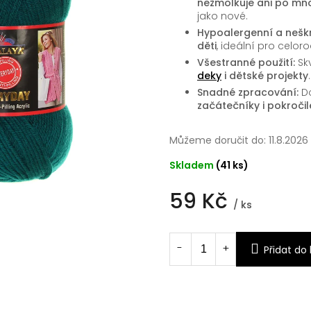
nežmolkuje ani po mn
jako nové.
Hypoalergenní a nešk
děti
, ideální pro celor
Všestranné použití:
Sk
deky
i dětské projekty
.
Snadné zpracování:
Do
začátečníky i pokročil
Můžeme doručit do:
11.8.2026
Skladem
(41 ks)
59 Kč
/ ks
Měrná
cena:
Přidat do