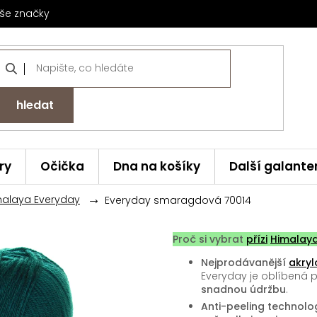
še značky
hledat
ry
Očička
Dna na košíky
Další galante
malaya Everyday
Everyday smaragdová 70014
Proč si vybrat
přízi
Himalay
Nejprodávanější
akryl
Everyday je oblíbená 
snadnou údržbu
.
Anti-peeling technolog