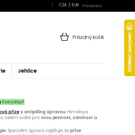
CZK
EUR
Přihlášení
NÁKUPNÍ
Prázdný košík
KOŠÍK
rie
Jehlice
a
Everyday?
ová příze
s antipilling úpravou:
Himalaya
po celém světě pro
svou jemnost, odolnost a
ie:
Speciální úprava zajišťuje, že
příze