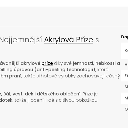
Do
Nejjemnější
Akrylová Příze
s
K
ávanější akrylové
příze
díky své
jemnosti, hebkosti a
H
pilling úpravou (anti-peeling technologií)
, která
ném praní
, takže si hotové výrobky zachovávají krásný
E
Š
, šál, vest, dek i dětského oblečení
. Příze je
M
 dotek
, takže ji ocení i lidé s citlivou pokožkou.
O