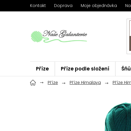
Přejít
Kontakt
Doprava
Moje objednávka
Na
na
obsah
Příze
Příze podle složení
Šňů
Háčky
Příze
ChiaoGoo
Příze Himalaya
Značky
Příze Hi