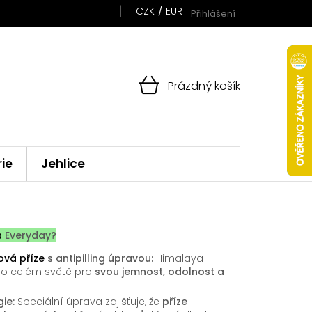
CZK
EUR
Přihlášení
NÁKUPNÍ
Prázdný košík
KOŠÍK
rie
Jehlice
a
Everyday?
ová příze
s antipilling úpravou:
Himalaya
po celém světě pro
svou jemnost, odolnost a
ie:
Speciální úprava zajišťuje, že
příze