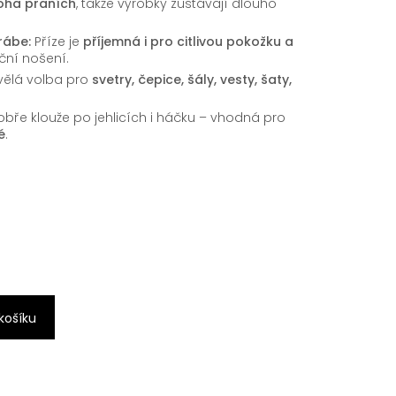
oha praních
, takže výrobky zůstávají dlouho
rábe:
Příze je
příjemná i pro citlivou pokožku a
oční nošení.
vělá volba pro
svetry, čepice, šály, vesty, šaty,
bře klouže po jehlicích i háčku – vhodná pro
é
.
 košíku