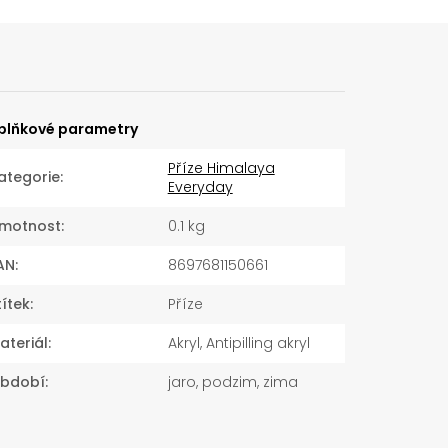
plňkové parametry
Příze Himalaya
ategorie
:
Everyday
motnost
:
0.1 kg
AN
:
8697681150661
títek
:
Příze
ateriál
:
Akryl, Antipilling akryl
bdobí
:
jaro, podzim, zima