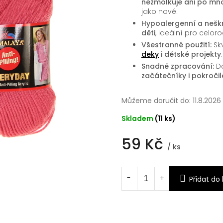
nežmolkuje ani po mn
jako nové.
Hypoalergenní a nešk
děti
, ideální pro celor
Všestranné použití:
Sk
deky
i dětské projekty
.
Snadné zpracování:
Do
začátečníky i pokročil
Můžeme doručit do:
11.8.2026
Skladem
(11 ks)
59 Kč
/ ks
Měrná
cena:
Přidat do