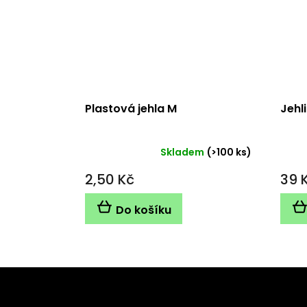
Plastová jehla M
Jehl
Skladem
(>100 ks)
Průměrné
hodnocení
2,50 Kč
39 
produktu
je
5,0
Do košíku
z
5
hvězdiček.
Z
á
Odebírat newsletter
p