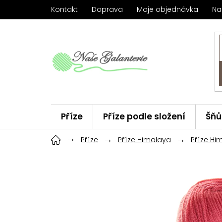
Přejít
Kontakt
Doprava
Moje objednávka
Na
na
obsah
Příze
Příze podle složení
Šňů
Háčky
Příze
ChiaoGoo
Příze Himalaya
Značky
Příze Hi