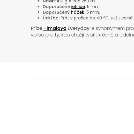
Návin:
100 g = cca 250 m.
Doporučené
jehlice
:
5 mm.
Doporučený
háček
:
5 mm.
Údržba:
Prát v pračce do 40 °C, sušit volně
Příze
Himalaya
Everyday
je synonymem pr
volba pro ty, kdo chtějí tvořit krásné a odo