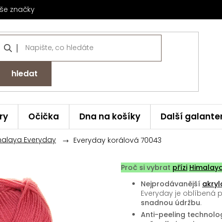
še značky
hledat
ry
Očička
Dna na košíky
Další galante
malaya Everyday
Everyday korálová 70043
Proč si vybrat
přízi
Himalay
Nejprodávanější
akryl
Everyday je oblíbená 
snadnou údržbu
.
Anti-peeling technolog