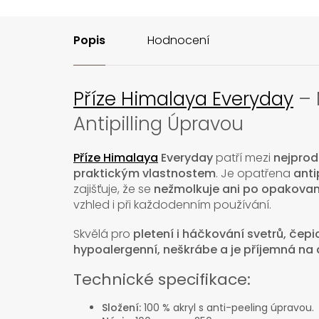
Popis
Hodnocení
Příze Himalaya Everyday
– 
Antipilling Úpravou
Příze Himalaya
Everyday
patří mezi
nejprod
praktickým vlastnostem
. Je opatřena
anti
zajišťuje, že se
nežmolkuje ani po opakova
vzhled i při každodenním používání.
Skvělá pro
pletení i háčkování svetrů, čepic
hypoalergenní, neškrábe a je příjemná na
Technické specifikace:
Složení:
100 % akryl s anti-peeling úpravou.