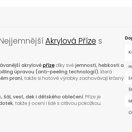
Do
Nejjemnější
Akrylová Příze
s
K
ávanější akrylové
příze
díky své
jemnosti, hebkosti a
H
pilling úpravou (anti-peeling technologií)
, která
ném praní
, takže si hotové výrobky zachovávají krásný
E
Š
, šál, vest, dek i dětského oblečení
. Příze je
M
 dotek
, takže ji ocení i lidé s citlivou pokožkou.
O