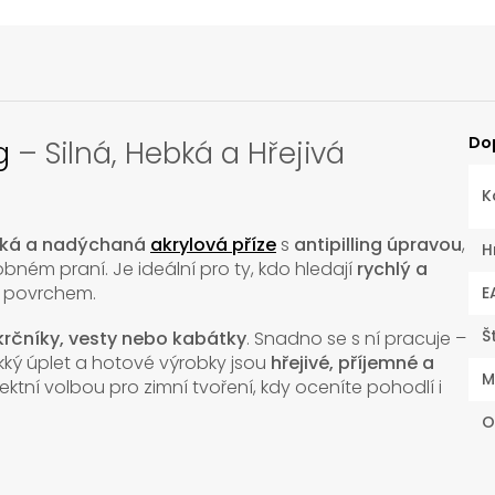
Do
g
– Silná, Hebká a Hřejivá
K
ěkká a nadýchaná
akrylová příze
s
antipilling úpravou
,
H
ném praní. Je ideální pro ty, kdo hledají
rychlý a
m povrchem.
E
Š
nákrčníky, vesty nebo kabátky
. Snadno se s ní pracuje –
ěkký úplet a hotové výrobky jsou
hřejivé, příjemné a
M
ektní volbou pro zimní tvoření, kdy oceníte pohodlí i
O