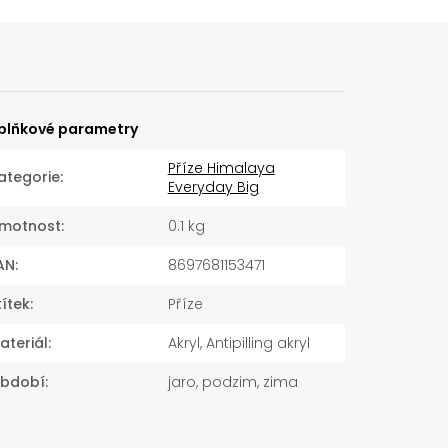
plňkové parametry
Příze Himalaya
ategorie
:
Everyday Big
motnost
:
0.1 kg
AN
:
8697681153471
títek
:
Příze
ateriál
:
Akryl, Antipilling akryl
bdobí
:
jaro, podzim, zima