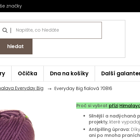
še značky
hledat
ry
Očička
Dna na košíky
Další galante
malaya Everyday Big
Everyday Big fialová 70816
Proč si vybrat
přízi
Himalay
Silnější a nadýchaná p
projekty
, které vypada
Antipilling úprava:
Díky
ani po mnoha praních