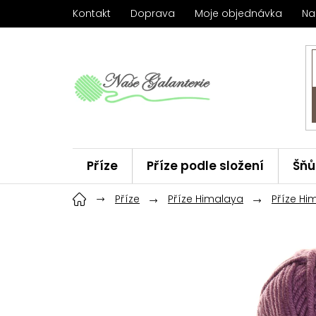
Přejít
Kontakt
Doprava
Moje objednávka
Na
na
obsah
Příze
Příze podle složení
Šňů
Háčky
Příze
ChiaoGoo
Příze Himalaya
Značky
Příze Hi