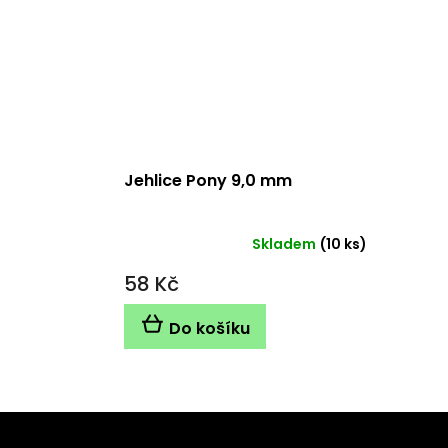
Jehlice Pony 9,0 mm
Skladem
(10 ks)
58 Kč
Do košíku
Z
á