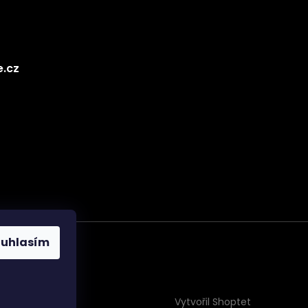
e.cz
ouhlasím
Vytvořil Shoptet