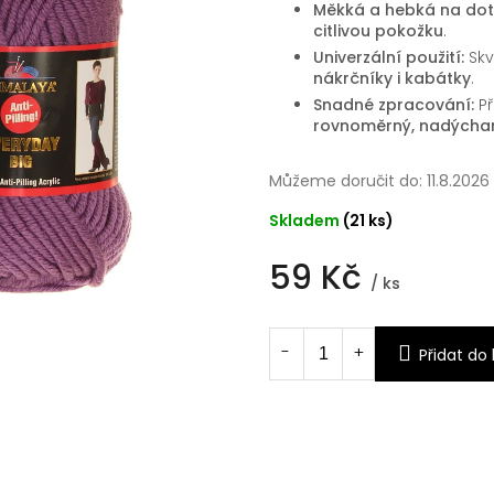
Měkká a hebká na dot
citlivou pokožku
.
Univerzální použití:
Skv
nákrčníky i kabátky
.
Snadné zpracování:
Př
rovnoměrný, nadýchan
Můžeme doručit do:
11.8.2026
Skladem
(21 ks)
59 Kč
/ ks
Měrná
cena:
Přidat do