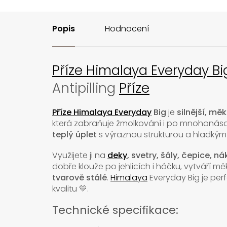
Popis
Hodnocení
Příze Himalaya Everyday Bi
Antipilling
Příze
Příze Himalaya Everyday
Big
je
silnější, m
která zabraňuje žmolkování i po mnohonásob
teplý úplet
s výraznou strukturou a hladký
Využijete ji na
deky
, svetry, šály, čepice, 
dobře klouže po jehlicích i háčku, vytváří m
tvarově stálé
.
Himalaya
Everyday Big je perf
kvalitu 💛.
Technické specifikace: