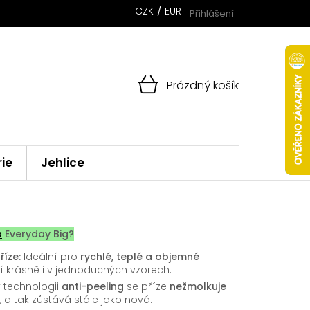
CZK
EUR
Přihlášení
NÁKUPNÍ
Prázdný košík
KOŠÍK
rie
Jehlice
a
Everyday Big?
říze:
Ideální pro
rychlé, teplé a objemné
jí krásně i v jednoduchých vzorech.
 technologii
anti-peeling
se příze
nežmolkuje
, a tak zůstává stále jako nová.