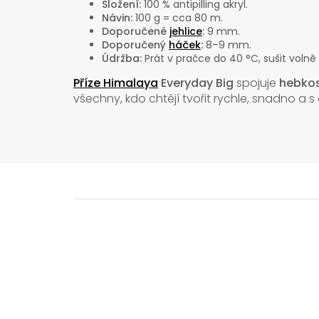
Složení:
100 % antipilling akryl.
Návin:
100 g = cca 80 m.
Doporučené
jehlice
:
9 mm.
Doporučený
háček
:
8–9 mm.
Údržba:
Prát v pračce do 40 °C, sušit volně
Příze Himalaya
Everyday Big
spojuje
hebkos
všechny, kdo chtějí tvořit rychle, snadno a