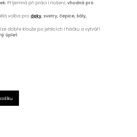
ek:
Příjemná při práci i nošení,
vhodná pro
ělá volba pro
deky
, svetry, čepice, šály,
íze dobře klouže po jehlicích i háčku a vytváří
ý úplet
.
 košíku