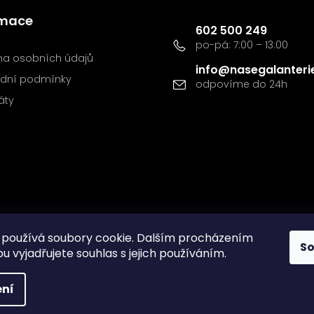
Kontakt
rmace
602 500 249
a osobních údajů
info
@
nasegalanteri
dní podmínky
káty
používá soubory cookie. Dalším procházením
S
 vyjadřujete souhlas s jejich používáním.
ní
va vyhrazena.