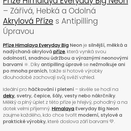
Příze Himalaya Everyday Big Neon
– Zářivá, Hebká a Odolná
Akrylová Příze
s Antipilling
Úpravou
Příze Himalaya Everyday Big
Neon
je
silnější, měkká a
nadýchaná akrylová
příze
, která vyniká svou
odolností, snadnou údržbou a výraznými neonovými
barvami
🔆. Díky
antipilling úpravě
se
nežmolkuje ani
po mnoha praních
, takže si hotové výrobky
dlouhodobě zachovají svůj svěží vzhled.
Ideální pro
háčkování i pletení
– skvěle se hodí na
deky
, svetry, čepice, šály, vesty nebo nákrčníky
.
Měkký a plný úplet z této příze je hřejivý, pohodlný a na
dotek velmi příjemný.
Himalaya
Everyday Big Neon
zaujme každého, kdo chce tvořit
moderní, stylové a
praktické výrobky
, které doslova září barvami 💛.