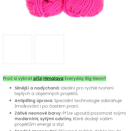
Proč si vybrat
přízi
Himalaya
Everyday Big Neon?
Silnější a nadýchaná:
Ideální pro rychlé tvoření
teplých a objemných projektů.
Antipilling úprava:
Speciální technologie zabraňuje
žmolkování i po častém praní.
Zářivé neonové barvy:
Příze upoutá pozornost svými
moderními, sytými odstíny
, které dodají vašim
projektům energii a styl.