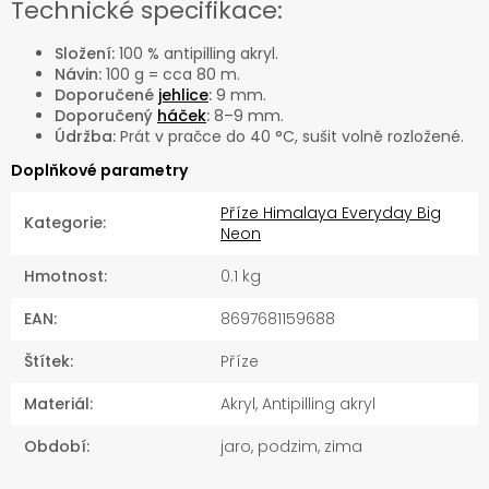
Technické specifikace:
Složení:
100 % antipilling akryl.
Návin:
100 g = cca 80 m.
Doporučené
jehlice
:
9 mm.
Doporučený
háček
:
8–9 mm.
Údržba:
Prát v pračce do 40 °C, sušit volně rozložené.
Doplňkové parametry
Příze Himalaya Everyday Big
Kategorie
:
Neon
Hmotnost
:
0.1 kg
EAN
:
8697681159688
Štítek
:
Příze
Materiál
:
Akryl, Antipilling akryl
Období
:
jaro, podzim, zima