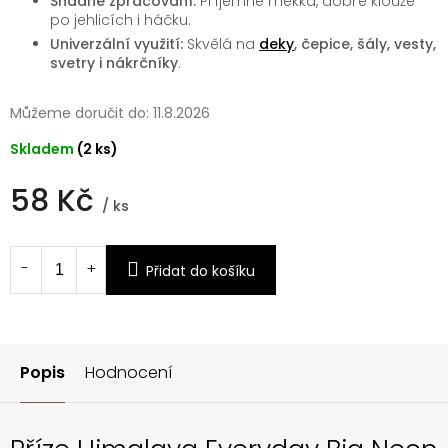
Snadné zpracování:
Příjemně měkká, dobře klouže
po jehlicích i háčku.
Univerzální využití:
Skvělá na
deky
, čepice, šály, vesty,
svetry i nákrčníky
.
Můžeme doručit do:
11.8.2026
Skladem
(2 ks)
58 Kč
/ ks
Měrná
cena:
Přidat do košíku
Popis
Hodnocení