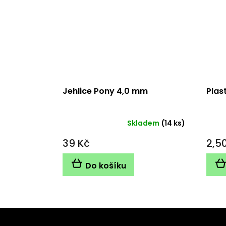
Jehlice Pony 4,0 mm
Plas
Skladem
(14 ks)
Prům
hodn
39 Kč
2,5
produ
je
5,0
Do košíku
z
5
hvězd
Z
á