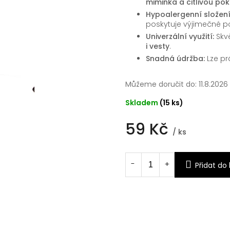
miminka a citlivou po
Hypoalergenní složení
poskytuje výjimečné p
Univerzální využití:
Skv
i vesty
.
Snadná údržba:
Lze pr
Můžeme doručit do:
11.8.2026
Skladem
(15 ks)
59 Kč
/ ks
Měrná
cena:
Přidat do