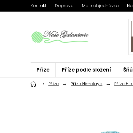
Přejít
Kontakt
Doprava
Moje objednávka
Na
na
obsah
Příze
Příze podle složení
Šňů
Háčky
Příze
ChiaoGoo
Příze Himalaya
Značky
Příze Hi