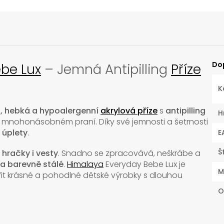
Do
ebe Lux
– Jemná Antipilling
Příze
K
, hebká a hypoalergenní
akrylová příze
s
antipilling
H
po mnohonásobném praní. Díky své jemnosti a šetrnosti
 úplety
.
E
Š
, hračky i vesty
. Snadno se zpracovává, neškrábe a
a barevně stálé
.
Himalaya
Everyday Bebe Lux je
M
ořit krásné a pohodlné dětské výrobky s dlouhou
O