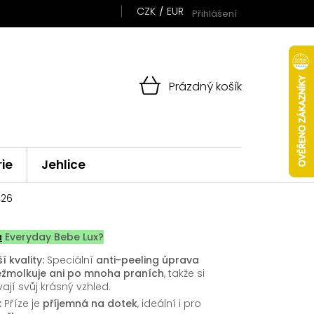
CZK
EUR
Přihlášení
NÁKUPNÍ
Prázdný košík
KOŠÍK
rie
Jehlice
426
a
Everyday Bebe Lux?
í kvality:
Speciální
anti-peeling úprava
ežmolkuje ani po mnoha praních
, takže si
jí svůj krásný vzhled.
:
Příze je
příjemná na dotek
, ideální i pro