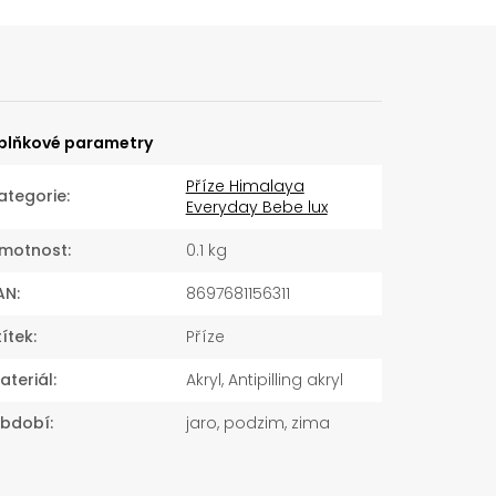
plňkové parametry
Příze Himalaya
ategorie
:
Everyday Bebe lux
motnost
:
0.1 kg
AN
:
8697681156311
títek
:
Příze
ateriál
:
Akryl, Antipilling akryl
bdobí
:
jaro, podzim, zima