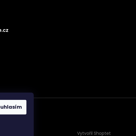
e.cz
ouhlasím
Vytvořil Shoptet