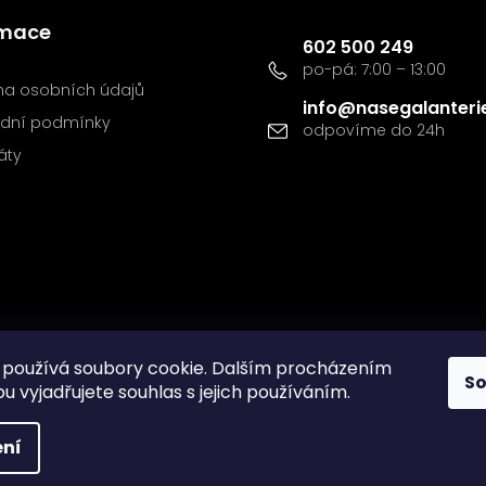
Kontakt
rmace
602 500 249
a osobních údajů
info
@
nasegalanteri
dní podmínky
káty
používá soubory cookie. Dalším procházením
S
 vyjadřujete souhlas s jejich používáním.
ní
va vyhrazena.