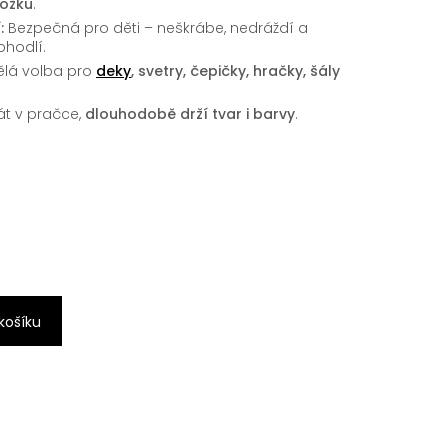
kožku
.
:
Bezpečná pro děti – neškrábe, nedráždí a
ohodlí.
ělá volba pro
deky
, svetry, čepičky, hračky, šály
át v pračce,
dlouhodobě drží tvar i barvy
.
 košíku