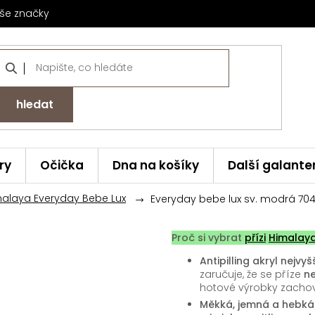
še značky
hledat
ry
Očička
Dna na košíky
Další galante
malaya Everyday Bebe Lux
Everyday bebe lux sv. modrá 70
Proč si vybrat
přízi
Himalay
Antipilling akryl nejvyšš
zaručuje, že se příze
n
hotové výrobky zachova
Měkká, jemná a hebká