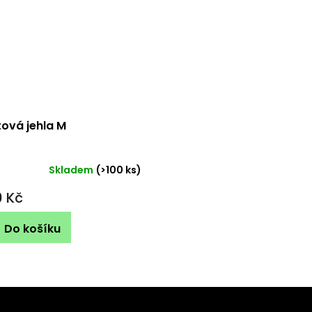
tová jehla M
Skladem
(>100 ks)
ěrné
ocení
0 Kč
ktu
Do košíku
iček.