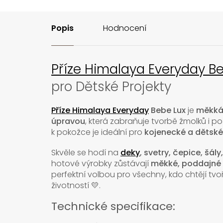
Popis
Hodnocení
Příze Himalaya Everyday B
pro Dětské Projekty
Příze Himalaya Everyday
Bebe Lux
je
měkká
úpravou
, která zabraňuje tvorbě žmolků i 
k pokožce je ideální pro
kojenecké a dětské
Skvěle se hodí na
deky
, svetry, čepice, šály
hotové výrobky zůstávají
měkké, poddajné 
perfektní volbou pro všechny, kdo chtějí tv
životností 💛.
Technické specifikace: