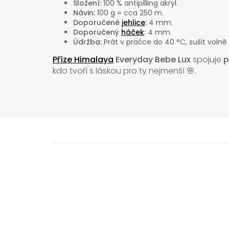
Složení:
100 % antipilling akryl.
Návin:
100 g = cca 250 m.
Doporučené
jehlice
:
4 mm.
Doporučený
háček
:
4 mm.
Údržba:
Prát v pračce do 40 °C, sušit volně
Příze Himalaya
Everyday Bebe Lux
spojuje
p
kdo tvoří s láskou pro ty nejmenší 🌸.