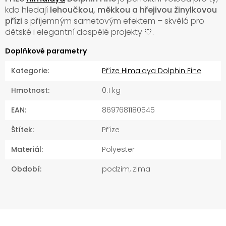
kdo hledají
lehoučkou, měkkou a hřejivou žinylkovou
přízi
s příjemným sametovým efektem – skvělá pro
dětské i elegantní dospělé projekty 💛.
Doplňkové parametry
Kategorie
:
Příze Himalaya Dolphin Fine
Hmotnost
:
0.1 kg
EAN
:
8697681180545
Štítek
:
Příze
Materiál
:
Polyester
Období
:
podzim, zima