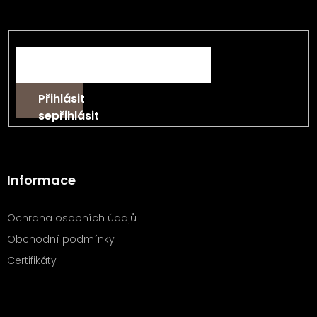
t
informace o nových produktech na našem e-shopu.
í
E-mail
Přihlásit
se
Informace
Ochrana osobních údajů
Obchodní podmínky
Certifikáty
Kontakt