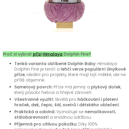
Proč si vybrat
přízi
Himalaya
Dolphin Fine?
Tenká varianta oblíbené Dolphin Baby:
Himalaya
Dolphin Fine je tenčí a
lehčí verze populární žinylkové
příze
, ideální pro projekty, které mají být měkké, ale ne
příliš objemné.
Sametový povrch:
Příze má jemný a
plyšový dotek
,
který působí hebce a hřejivě zároveň.
Všestranné využití:
Skvělá pro
háčkování i pletení
hraček, dek, čepic, šál, svetrů i dětského oblečení
.
Praktická a odolná:
Vyznačuje se
nemačkavostí,
stálobarevností
a snadnou údržbou.
Příjemná pro citlivou pokožku:
Díky 100%