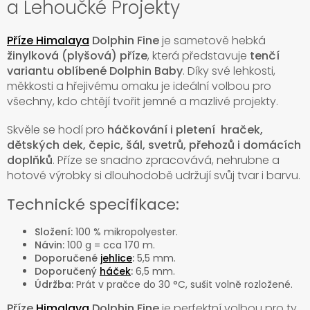
a Lehoučké Projekty
Příze Himalaya
Dolphin Fine
je sametově hebká
žinylková (plyšová) příze
, která představuje
tenčí
variantu oblíbené Dolphin Baby
. Díky své lehkosti,
měkkosti a hřejivému omaku je ideální volbou pro
všechny, kdo chtějí tvořit jemné a mazlivé projekty.
Skvěle se hodí pro
háčkování i pletení hraček,
dětských dek, čepic, šál, svetrů, přehozů i domácích
doplňků
. Příze se snadno zpracovává, nehrubne a
hotové výrobky si dlouhodobě udržují svůj tvar i barvu.
Technické specifikace:
Složení:
100 % mikropolyester.
Návin:
100 g = cca 170 m.
Doporučené
jehlice
:
5,5 mm.
Doporučený
háček
:
6,5 mm.
Údržba:
Prát v pračce do 30 °C, sušit volně rozložené.
Příze
Himalaya
Dolphin Fine
je perfektní volbou pro ty,