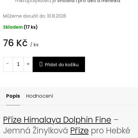
mikropolyesteru je
vhodná i pro děti a miminka
.
Můžeme doručit do:
10.8.2026
Skladem
(17 ks)
76 Kč
/ ks
Měrná
cena:
Přidat do košíku
Popis
Hodnocení
Příze Himalaya Dolphin Fine
–
Jemná Žinylková
Příze
pro Hebké