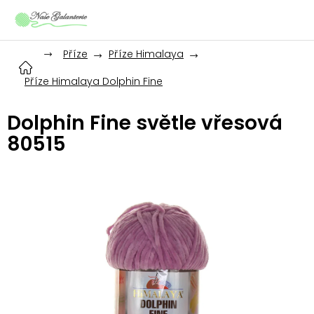
Přejít
na
obsah
Příze
Příze Himalaya
Příze Himalaya Dolphin Fine
Dolphin Fine světle vřesová
80515