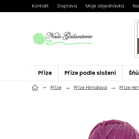
Přejít
Kontakt
Doprava
Moje objednávka
Na
na
obsah
Příze
Příze podle složení
Šňů
Háčky
Příze
ChiaoGoo
Příze Himalaya
Značky
Příze Hi