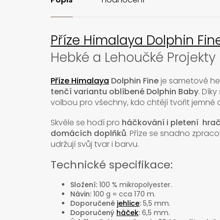
Příze Himalaya Dolphin Fin
Hebké a Lehoučké Projekty
Příze Himalaya
Dolphin Fine
je sametově h
tenčí variantu oblíbené Dolphin Baby
. Dík
volbou pro všechny, kdo chtějí tvořit jemné a
Skvěle se hodí pro
háčkování i pletení hrače
domácích doplňků
. Příze se snadno zprac
udržují svůj tvar i barvu.
Technické specifikace:
Složení:
100 % mikropolyester.
Návin:
100 g = cca 170 m.
Doporučené
jehlice
:
5,5 mm.
Doporučený
háček
:
6,5 mm.