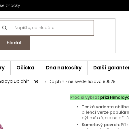
še značky
hledat
ry
Očička
Dna na košíky
Další galante
malaya Dolphin Fine
Dolphin Fine světle fialová 80528
Proč si vybrat
přízi
Himalay
Tenká varianta oblíbe
a
lehčí verze populárn
být měkké, ale ne příli
Sametový povrch:
Pří