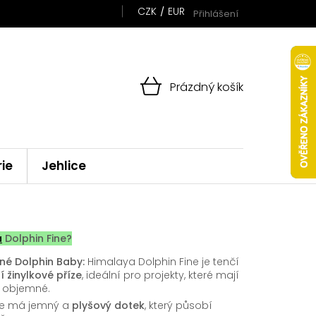
CZK
EUR
Přihlášení
NÁKUPNÍ
Prázdný košík
KOŠÍK
rie
Jehlice
a
Dolphin Fine?
né Dolphin Baby:
Himalaya Dolphin Fine je tenčí
í žinylkové příze
, ideální pro projekty, které mají
š objemné.
ze má jemný a
plyšový dotek
, který působí