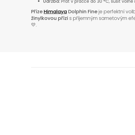
Údržba:
Prát v pračce do 30 °C, sušit volně 
Příze
Himalaya
Dolphin Fine
je perfektní vol
žinylkovou přízi
s příjemným sametovým efekt
💛.