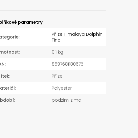
plňkové parametry
Příze Himalaya Dolphin
ategorie
:
Fine
motnost
:
0.1 kg
AN
:
8697681180675
títek
:
Příze
ateriál
:
Polyester
bdobí
:
podzim, zima