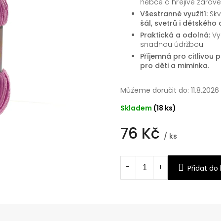
hebce a hřejivě zárove
Všestranné využití:
Skv
šál, svetrů i dětského
Praktická a odolná:
Vy
snadnou údržbou.
Příjemná pro citlivou 
pro děti a miminka
.
Můžeme doručit do:
11.8.2026
Skladem
(18 ks)
76 Kč
/ ks
Měrná
cena:
Přidat do