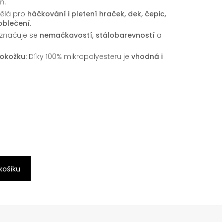
ň.
ělá pro
háčkování i pletení hraček, dek, čepic,
 oblečení
.
značuje se
nemačkavostí, stálobarevností
a
pokožku:
Díky 100% mikropolyesteru je
vhodná i
 košíku