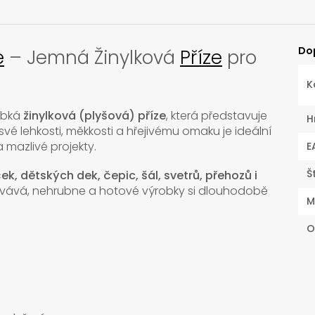
Do
e
– Jemná Žinylková
Příze
pro
K
ebká
žinylková (plyšová) příze
, která představuje
H
y své lehkosti, měkkosti a hřejivému omaku je ideální
 mazlivé projekty.
E
Š
k, dětských dek, čepic, šál, svetrů, přehozů i
ovává, nehrubne a hotové výrobky si dlouhodobě
M
O