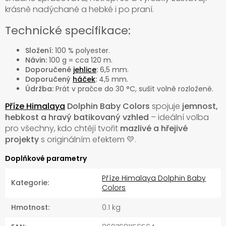
krásně nadýchané a hebké i po praní.
Technické specifikace:
Složení:
100 % polyester.
Návin:
100 g = cca 120 m.
Doporučené
jehlice
:
6,5 mm.
Doporučený
háček
:
4,5 mm.
Údržba:
Prát v pračce do 30 °C, sušit volně rozložené.
Příze Himalaya
Dolphin Baby Colors
spojuje
jemnost,
hebkost a hravý batikovaný vzhled
– ideální volba
pro všechny, kdo chtějí tvořit
mazlivé a hřejivé
projekty
s originálním efektem 💛.
Doplňkové parametry
Příze Himalaya Dolphin Baby
Kategorie
:
Colors
Hmotnost
:
0.1 kg