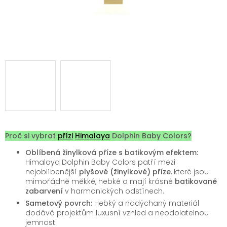
Proč si vybrat
přízi
Himalaya
Dolphin Baby Colors?
Oblíbená žinylková příze s batikovým efektem:
Himalaya Dolphin Baby Colors patří mezi
nejoblíbenější
plyšové (žinylkové) příze
, které jsou
mimořádně měkké, hebké a mají krásné
batikované
zabarvení
v harmonických odstínech.
Sametový povrch:
Hebký a nadýchaný materiál
dodává projektům luxusní vzhled a neodolatelnou
jemnost.