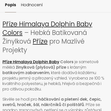
Popis
Hodnocení
Příze Himalaya Dolphin Baby
Colors
– Hebká Batikovaná
Žinylková
Příze
pro Mazlivé
Projekty
Příze Himalaya Dolphin Baby
Colors
je sametově
měkká
žinylková (plyšová) příze
s krásným
batikovým zabarvením
, které dodává každému
projektu jemný a přirozený vzhled. Vyrobena ze 100 %
kvalitního polyesteru, je hebká, hřejivá a bezpečná i
pro citlivou pokožku.
Skvěle se hodí pro
háčkování a pletení dek, čepic,
svetrů, hraček, šál, nákrčníků či polštářů
. Příze se
snadno zpracovává, netřepí se a výrobky zůstávají