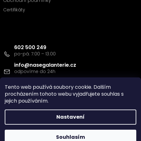
Obchodní podmínky
Certifikáty
Kontakt
602 500 249
info
@
nasegalanterie.cz
Doprava a platba
Tento web používá soubory cookie. Dalším
procházením tohoto webu vyjadřujete souhlas s
jejich používáním.
Nastavení
Vytvořil Shoptet
Souhlasím
Copyright 2026
Naše Galanterie s.r.o
. Všechna práva