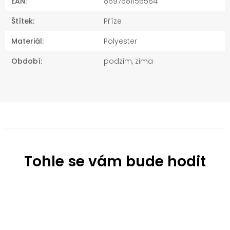
EAN
:
8697681156564
Štítek
:
Příze
Materiál
:
Polyester
Období
:
podzim, zima