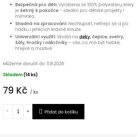
Bezpečná pro děti:
Vyrobena ze 100% polyesteru, který
je
šetrný k pokožce
– ideální pro dětské projekty i
miminka.
Snadná na zpracování:
Nechlupatí, netřepí se a po
háčku i jehlicích krásně klouže.
Univerzální využití:
Skvělá na
deky
, čepice, svetry,
šály, hračky i nákrčníky
– vše, co má být hebké,
hřejivé a mazlivé.
Můžeme doručit do:
11.8.2026
Skladem
(14 ks)
79 Kč
/ ks
Měrná
cena:
Přidat do košíku