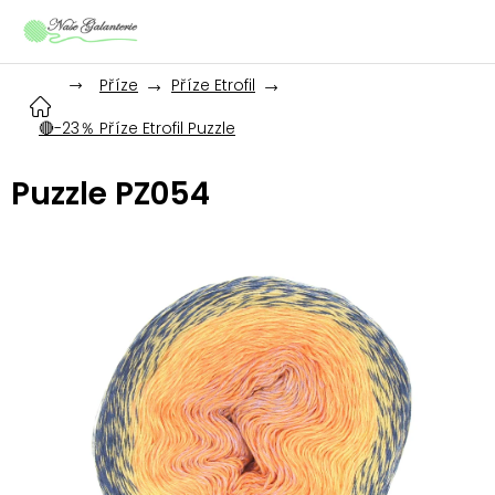
Přejít
na
obsah
Příze
Příze Etrofil
🔴-23％ Příze Etrofil Puzzle
Puzzle PZ054