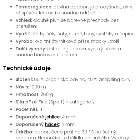
Termoregulace:
bavlna podporuje prodyšnost, akryl
přispívá k lehkosti a snadné údržbě
Vzhled:
dlouhé plynulé barevné přechody bez
přerušení
Využití:
šátky, šály, šaty, sukně, topy, svetříky a čepice
Výroba:
kvalitní čtyřnitková příze značky Etrofil
Další výhody:
antipilling úprava, vysoký návin a
snadné háčkování i pletení
Technické údaje
Složení:
55 % organická bavlna, 45 % antipilling akryl
Návin:
1000 m
Hmotnost:
250 g
Síla příze:
Fine (Sport) – kategorie 2
Počet nití:
4
Doporučené
jehlice
:
4 mm
Doporučený
háček
:
4 mm
Údržba:
doporučeno prát na 30 °C na šetrný
program. Nepoužívejte bělidla ani sušičku. Výrobky