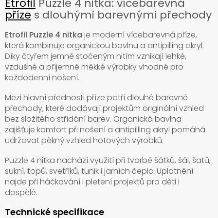
Etrofil
Puzzle 4 nitka: vícebarevná
příze
s dlouhými barevnými přechody
Etrofil Puzzle 4 nitka
je moderní vícebarevná příze,
která kombinuje organickou bavlnu a antipilling akryl.
Díky čtyřem jemně stočeným nitím vznikají lehké,
vzdušné a příjemně měkké výrobky vhodné pro
každodenní nošení.
Mezi hlavní přednosti příze patří dlouhé barevné
přechody, které dodávají projektům originální vzhled
bez složitého střídání barev. Organická bavlna
zajišťuje komfort při nošení a antipilling akryl pomáhá
udržovat pěkný vzhled hotových výrobků.
Puzzle 4 nitka nachází využití při tvorbě šátků, šál, šatů,
sukní, topů, svetříků, tunik i jarních čepic. Uplatnění
najde při háčkování i pletení projektů pro děti i
dospělé.
Technické specifikace