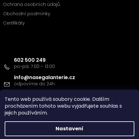
Ochrana osobních údajů
Obchodní podmínky
Certifikáty
Kontakt
602 500 249
info
@
nasegalanterie.cz
Tento web používá soubory cookie. Dalším
Doprava a platba
procházením tohoto webu vyjadřujete souhlas s
jejich používáním.
Nastavení
Vytvořil Shoptet