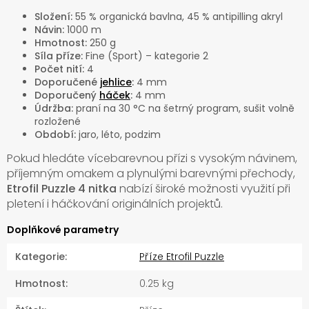
Složení:
55 % organická bavlna, 45 % antipilling akryl
Návin:
1000 m
Hmotnost:
250 g
Síla příze:
Fine (Sport) – kategorie 2
Počet nití:
4
Doporučené
jehlice
:
4 mm
Doporučený
háček
:
4 mm
Údržba:
praní na 30 °C na šetrný program, sušit volně
rozložené
Období:
jaro, léto, podzim
Pokud hledáte vícebarevnou přízi s vysokým návinem,
příjemným omakem a plynulými barevnými přechody,
Etrofil Puzzle 4 nitka
nabízí široké možnosti využití při
pletení i háčkování originálních projektů.
Doplňkové parametry
Kategorie
:
Příze Etrofil Puzzle
Hmotnost
:
0.25 kg