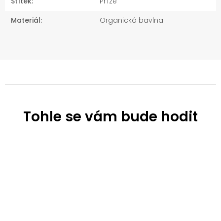
Štítek
:
Příze
Materiál
:
Organická bavlna