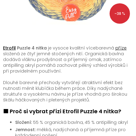
–38 %
Etrofil
Puzzle 4 nitka
je vysoce kvalitní vícebarevná
příze
složená ze čtyř jemně stočených nití. Organická bavlna
dodává vláknu prodyšnost a příjemný omak, zatímco
antipilling akryl pomáhá zachovat pěkný vzhled výrobků i
při pravidelném používání.
Dlouhé barevné přechody vytvářejí atraktivní efekt bez
nutnosti měnit klubíčka během práce. Díky nadýchané
struktuře a vysokému návinu je příze vhodná pro širokou
škálu háčkovaných i pletených projektů.
🟩 Proč si vybrat přízi Etrofil Puzzle 4 nitka?
Složení:
55 % organická bavlna, 45 % antipilling akryl
Jemnost:
měkká, nadýchaná a příjemná příze pro
každodenní nošení