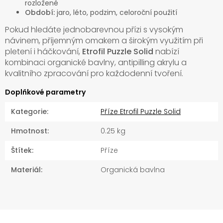
rozložené
Období:
jaro, léto, podzim, celoroční použití
Pokud hledáte jednobarevnou přízi s vysokým
návinem, příjemným omakem a širokým využitím při
pletení i háčkování,
Etrofil Puzzle Solid
nabízí
kombinaci organické bavlny, antipilling akrylu a
kvalitního zpracování pro každodenní tvoření.
Doplňkové parametry
Kategorie
:
Příze Etrofil Puzzle Solid
Hmotnost
:
0.25 kg
Štítek
:
Příze
Materiál
:
Organická bavlna