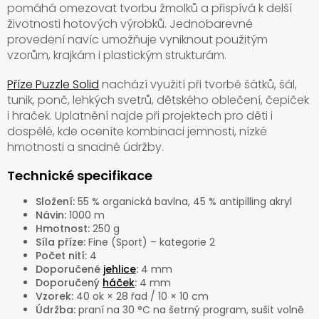
pomáhá omezovat tvorbu žmolků a přispívá k delší
životnosti hotových výrobků. Jednobarevné
provedení navíc umožňuje vyniknout použitým
vzorům, krajkám i plastickým strukturám.
Příze Puzzle Solid
nachází využití při tvorbě šátků, šál,
tunik, ponč, lehkých svetrů, dětského oblečení, čepiček
i hraček. Uplatnění najde při projektech pro děti i
dospělé, kde oceníte kombinaci jemnosti, nízké
hmotnosti a snadné údržby.
Technické specifikace
Složení:
55 % organická bavlna, 45 % antipilling akryl
Návin:
1000 m
Hmotnost:
250 g
Síla příze:
Fine (Sport) – kategorie 2
Počet nití:
4
Doporučené
jehlice
:
4 mm
Doporučený
háček
:
4 mm
Vzorek:
40 ok × 28 řad / 10 × 10 cm
Údržba:
praní na 30 °C na šetrný program, sušit volně