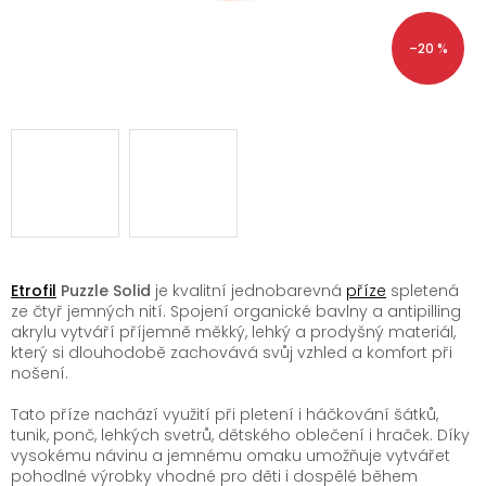
–20 %
Etrofil
Puzzle Solid
je kvalitní jednobarevná
příze
spletená
ze čtyř jemných nití. Spojení organické bavlny a antipilling
akrylu vytváří příjemně měkký, lehký a prodyšný materiál,
který si dlouhodobě zachovává svůj vzhled a komfort při
nošení.
Tato příze nachází využití při pletení i háčkování šátků,
tunik, ponč, lehkých svetrů, dětského oblečení i hraček. Díky
vysokému návinu a jemnému omaku umožňuje vytvářet
pohodlné výrobky vhodné pro děti i dospělé během