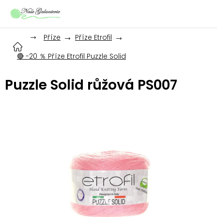
Přejít
na
obsah
Příze
Příze Etrofil
🔴 -20 ％ Příze Etrofil Puzzle Solid
Puzzle Solid růžová PS007