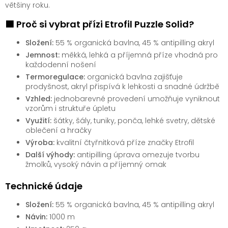
většiny roku.
🟩 Proč si vybrat přízi Etrofil Puzzle Solid?
Složení:
55 % organická bavlna, 45 % antipilling akryl
Jemnost:
měkká, lehká a příjemná příze vhodná pro
každodenní nošení
Termoregulace:
organická bavlna zajišťuje
prodyšnost, akryl přispívá k lehkosti a snadné údržbě
Vzhled:
jednobarevné provedení umožňuje vyniknout
vzorům i struktuře úpletu
Využití:
šátky, šály, tuniky, ponča, lehké svetry, dětské
oblečení a hračky
Výroba:
kvalitní čtyřnitková příze značky Etrofil
Další výhody:
antipilling úprava omezuje tvorbu
žmolků, vysoký návin a příjemný omak
Technické údaje
Složení:
55 % organická bavlna, 45 % antipilling akryl
Návin:
1000 m