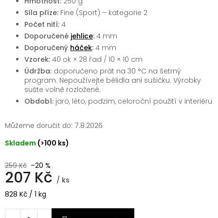
Hmotnost:
250 g
Síla příze:
Fine (Sport) – kategorie 2
Počet nití:
4
Doporučené
jehlice
:
4 mm
Doporučený
háček
:
4 mm
Vzorek:
40 ok × 28 řad / 10 × 10 cm
Údržba:
doporučeno prát na 30 °C na šetrný
program. Nepoužívejte bělidla ani sušičku. Výrobky
sušte volně rozložené.
Období:
jaro, léto, podzim, celoroční použití v interiéru
Můžeme doručit do:
7.8.2026
Skladem
(>100 ks)
259 Kč
–20 %
207 Kč
/ ks
Měrná
828 Kč / 1 kg
cena: