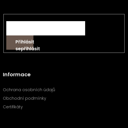
t
informace o nových produktech na našem e-shopu.
í
E-mail
Přihlásit
se
Informace
Ochrana osobních údajů
Obchodní podmínky
Certifikáty