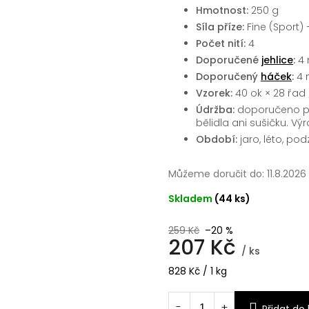
Hmotnost:
250 g
Síla příze:
Fine (Sport) 
Počet nití:
4
Doporučené
jehlice
:
4
Doporučený
háček
:
4
Vzorek:
40 ok × 28 řad 
Údržba:
doporučeno pr
bělidla ani sušičku. Vý
Období:
jaro, léto, pod
Můžeme doručit do:
11.8.2026
Skladem
(44 ks)
259 Kč
–20 %
207 Kč
/ ks
Měrná
828 Kč / 1 kg
cena: