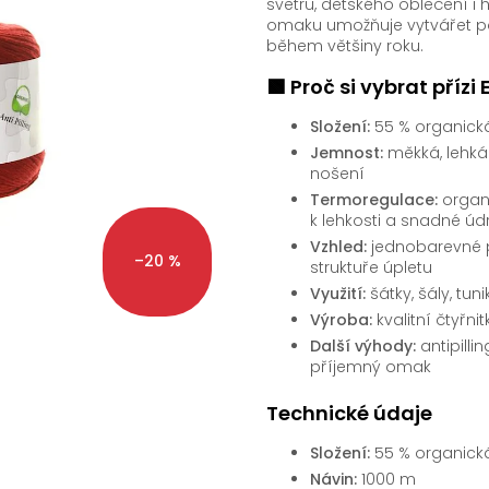
svetrů, dětského oblečení 
omaku umožňuje vytvářet po
během většiny roku.
🟩 Proč si vybrat přízi 
Složení:
55 % organická 
Jemnost:
měkká, lehká
nošení
Termoregulace:
organi
k lehkosti a snadné úd
Vzhled:
jednobarevné p
–20 %
struktuře úpletu
Využití:
šátky, šály, tun
Výroba:
kvalitní čtyřnit
Další výhody:
antipilli
příjemný omak
Technické údaje
Složení:
55 % organická 
Návin:
1000 m