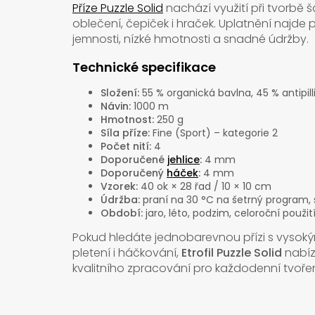
Příze Puzzle Solid
nachází využití při tvorbě šá
oblečení, čepiček i hraček. Uplatnění najde 
jemnosti, nízké hmotnosti a snadné údržby.
Technické specifikace
Složení:
55 % organická bavlna, 45 % antipill
Návin:
1000 m
Hmotnost:
250 g
Síla příze:
Fine (Sport) – kategorie 2
Počet nití:
4
Doporučené
jehlice
:
4 mm
Doporučený
háček
:
4 mm
Vzorek:
40 ok × 28 řad / 10 × 10 cm
Údržba:
praní na 30 °C na šetrný program, 
Období:
jaro, léto, podzim, celoroční použit
Pokud hledáte jednobarevnou přízi s vysok
pletení i háčkování,
Etrofil Puzzle Solid
nabízí
kvalitního zpracování pro každodenní tvořen