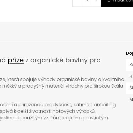
Přidat do
Do
vná
příze
z organické bavlny pro
K
H
ze, která spojuje výhody organické bavlny a kvalitního
mně měkký a prodyšný materiál vhodný pro širokou škálu
Š
M
ošení a přirozenou prodyšnost, zatímco antipilling
pívá k delší životnosti hotových výrobků.
iknout použitým vzorům, krajkám i plastickým