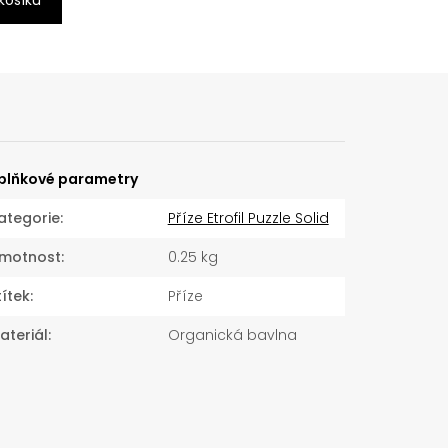
 košíku
plňkové parametry
ategorie
:
Příze Etrofil Puzzle Solid
motnost
:
0.25 kg
títek
:
Příze
ateriál
:
Organická bavlna