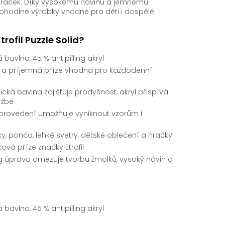
i hraček. Díky vysokému návinu a jemnému
hodlné výrobky vhodné pro děti i dospělé
Etrofil Puzzle Solid?
bavlna, 45 % antipilling akryl
 a příjemná příze vhodná pro každodenní
cká bavlna zajišťuje prodyšnost, akryl přispívá
ržbě
rovedení umožňuje vyniknout vzorům i
iky, ponča, lehké svetry, dětské oblečení a hračky
ková příze značky Etrofil
ng úprava omezuje tvorbu žmolků, vysoký návin a
bavlna, 45 % antipilling akryl