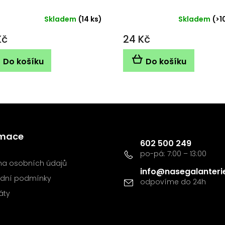
Skladem
(14 ks)
Skladem
(>1
Kč
24 Kč
Do košíku
Do košíku
Kontakt
rmace
602 500 249
a osobních údajů
info
@
nasegalanteri
dní podmínky
káty