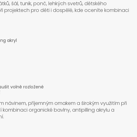
tků, šál, tunik, ponč, lehkých svetrů, dětského
při projektech pro děti i dospělé, kde oceníte kombinaci
ing akryl
sušit volně rozložené
í
ým návinem, příjemným omakem a širokým využitím při
 kombinaci organické bavlny, antipilling akrylu a
í.