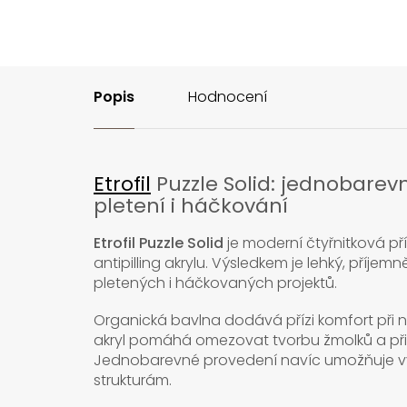
Popis
Hodnocení
Etrofil
Puzzle Solid: jednobare
pletení i háčkování
Etrofil Puzzle Solid
je moderní čtyřnitková pří
antipilling akrylu. Výsledkem je lehký, příje
pletených i háčkovaných projektů.
Organická bavlna dodává přízi komfort při n
akryl pomáhá omezovat tvorbu žmolků a přis
Jednobarevné provedení navíc umožňuje vyn
strukturám.