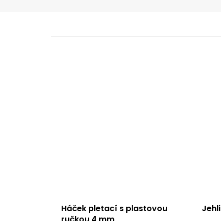
Háček pletací s plastovou
Jehl
ručkou 4 mm