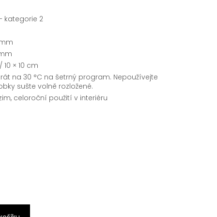
– kategorie 2
 mm
 mm
/ 10 × 10 cm
át na 30 °C na šetrný program. Nepoužívejte
robky sušte volně rozložené.
zim, celoroční použití v interiéru