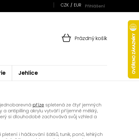
CZK
EUR
Přihlášení
NÁKUPNÍ
Prázdný košík
KOŠÍK
rie
Jehlice
í jednobarevná
příze
spletená ze čtyř jemných
y a antipilling akrylu vytváří příjemně měkký,
který si dlouhodobě zachovává svůj vzhled a
i pletení i háčkování šátků, tunik, ponč, lehkých