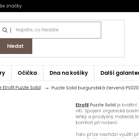
še značky
hledat
ry
Očička
Dna na košíky
Další galante
 Etrofil Puzzle Solid
Puzzle Solid burgundská červená PS020
Etrofil
Puzzle Solid
je kvalitn
nití. Spojení organické bavln
lehký a prodyšný materiál, 
komfort při nošení.
Tato příze nachází využití př