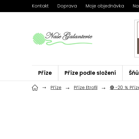
Přejít
Kontakt
Doprava
Moje objednávka
Na
na
obsah
Příze
Příze podle složení
Šňů
Háčky
Příze
ChiaoGoo
Příze Etrofil
Značky
🔴 -20 ％ Příze