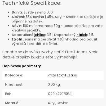
Technické Specifikace:
Barva:
Světle zelená 056.
Složení:
55% Bavlna | 45% Akryl - Snadno se udržuje a je
příjemné na dotek.
Návin:
160 m | Hmotnost: 50g - Dostatek příze pro vaše
kreativní projekty.
Doporučené
jehlice
:
3,5 |
Doporučený
háček
:
3,5.
Etrofil
Jeans má certifikát TZÚ, vhodná pro použití
výrobků i pro děti do 3-let.
Ponořte se do světa tvorby s přízí Etrofil Jeans. Vaše
dětské projekty budou ještě výjimečnější!
Doplňkové parametry
Kategorie
:
Příze Etrofil Jeans
Hmotnost
:
0.05 kg
EAN
:
12201427079541
Materiál
:
Akryl, Bavlna