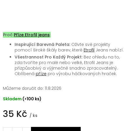
Proč
Příze Etrofil jeans
:
Inspirující Barevná Paleta:
Oživte své projekty
pomocí široké škály barev, které
Etrofil
Jeans nabízí.
Všestrannost Pro Každý Projekt:
Bez ohledu na to,
zda tvoříte pro malé nebo velké, Etrofil Jeans je
přizpůsobivý a výjimečně snadno zpracovatelný.
Oblíbená
příze
pro výrobu háčkovaných hraček.
Můžeme doručit do:
11.8.2026
Skladem
(>100 ks)
35 Kč
/ ks
Měrná
cena: