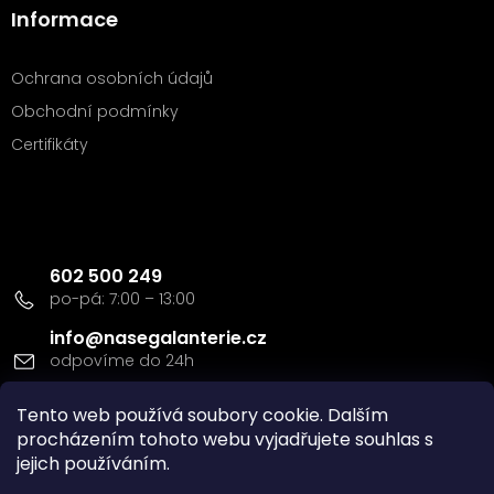
Informace
Ochrana osobních údajů
Obchodní podmínky
Certifikáty
Kontakt
602 500 249
info
@
nasegalanterie.cz
Doprava a platba
Tento web používá soubory cookie. Dalším
procházením tohoto webu vyjadřujete souhlas s
jejich používáním.