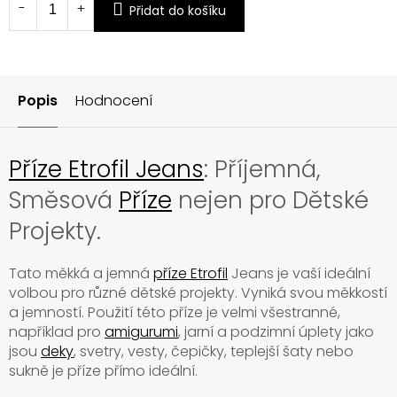
Přidat do košíku
Popis
Hodnocení
Příze Etrofil Jeans
: Příjemná,
Směsová
Příze
nejen pro Dětské
Projekty.
Tato měkká a jemná
příze Etrofil
Jeans je vaší ideální
volbou pro různé dětské projekty. Vyniká svou měkkostí
a jemností. Použití této příze je velmi všestranné,
například pro
amigurumi
, jarní a podzimní úplety jako
jsou
deky
, svetry, vesty, čepičky, teplejší šaty nebo
sukně je příze přímo ideální.