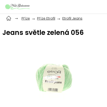
Přejít
na
obsah
Příze
Příze Etrofil
Etrofil Jeans
Jeans světle zelená 056