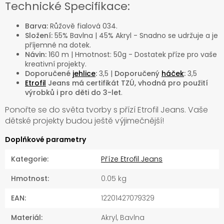
Technické Specifikace:
Barva:
Růžově fialová 034.
Složení:
55% Bavlna | 45% Akryl - Snadno se udržuje a je
příjemné na dotek.
Návin:
160 m | Hmotnost: 50g - Dostatek příze pro vaše
kreativní projekty.
Doporučené
jehlice
:
3,5 |
Doporučený
háček
:
3,5
Etrofil
Jeans má certifikát TZÚ, vhodná pro použití
výrobků i pro děti do 3-let
.
Ponořte se do světa tvorby s přízí Etrofil Jeans. Vaše
dětské projekty budou ještě výjimečnější!
Doplňkové parametry
Kategorie
:
Příze Etrofil Jeans
Hmotnost
:
0.05 kg
EAN
:
12201427079329
Materiál
:
Akryl, Bavlna