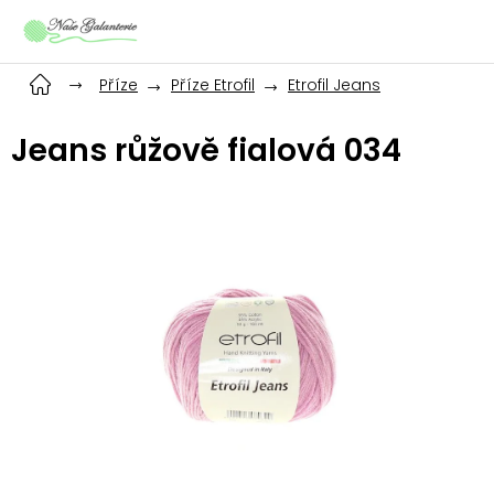
Přejít
na
obsah
Příze
Příze Etrofil
Etrofil Jeans
Jeans růžově fialová 034