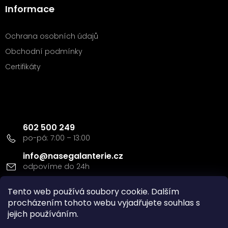
Informace
Ochrana osobních údajů
Obchodní podmínky
Certifikáty
Kontakt
602 500 249
info
@
nasegalanterie.cz
Doprava a platba
Tento web používá soubory cookie. Dalším
procházením tohoto webu vyjadřujete souhlas s
jejich používáním.