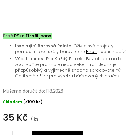
Proč
Příze Etrofil jeans
:
Inspirující Barevná Paleta:
Oživte své projekty
pomocí široké škály barev, které
Etrofil
Jeans nabízí.
Všestrannost Pro Každý Projekt:
Bez ohledu na to,
zda tvoříte pro malé nebo velké, Etrofil Jeans je
přizpůsobivý a výjimečně snadno zpracovatelný.
Oblíbená
příze
pro výrobu háčkovaných hraček.
Můžeme doručit do:
11.8.2026
Skladem
(>100 ks)
35 Kč
/ ks
Měrná
cena: