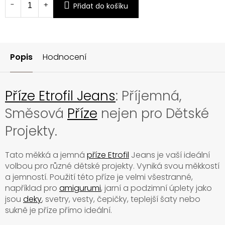
Přidat do košíku
Popis
Hodnocení
Příze Etrofil Jeans
: Příjemná,
Směsová
Příze
nejen pro Dětské
Projekty.
Tato měkká a jemná
příze Etrofil
Jeans je vaší ideální
volbou pro různé dětské projekty. Vyniká svou měkkostí
a jemností. Použití této příze je velmi všestranné,
například pro
amigurumi
, jarní a podzimní úplety jako
jsou
deky
, svetry, vesty, čepičky, teplejší šaty nebo
sukně je příze přímo ideální.