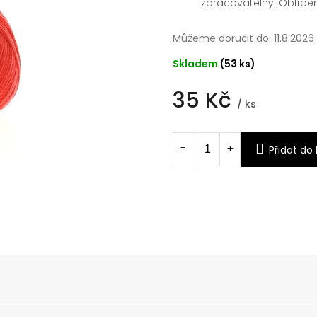
zpracovatelný. Oblíb
Můžeme doručit do:
11.8.2026
Skladem
(53 ks)
35 Kč
/ ks
Měrná
cena:
Přidat do