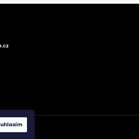
e.cz
ouhlasím