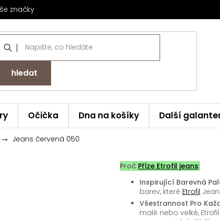
še značky
hledat
ry
Očička
Dna na košíky
Další galante
Jeans červená 050
Proč
Příze Etrofil jeans
:
Inspirující Barevná Pal
barev, které
Etrofil
Jeans
Všestrannost Pro Každ
malé nebo velké, Etrof