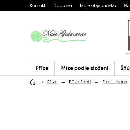
Přejít
Kontakt
Doprava
Moje objednávka
Na
na
obsah
Příze
Příze podle složení
Šňů
Háčky
Příze
ChiaoGoo
Příze Etrofil
Značky
Etrofil Jeans