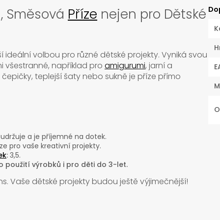
Do
á, Směsová
Příze
nejen pro Dětské
K
H
í ideální volbou pro různé dětské projekty. Vyniká svou
lmi všestranné, například pro
amigurumi
, jarní a
E
y, čepičky, teplejší šaty nebo sukně je příze přímo
M
O
udržuje a je příjemné na dotek.
e pro vaše kreativní projekty.
ek
:
3,5.
použití výrobků i pro děti do 3-let.
ans. Vaše dětské projekty budou ještě výjimečnější!