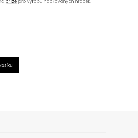
ená
příze
pro výrobu háčkovaných hraček.
 košíku