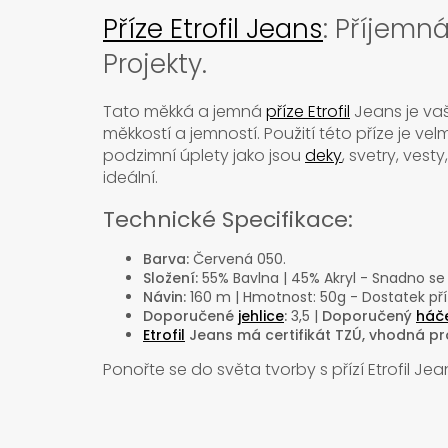
Příze Etrofil Jeans
: Příjemn
Projekty.
Tato měkká a jemná
příze Etrofil
Jeans je vaš
měkkostí a jemností. Použití této příze je ve
podzimní úplety jako jsou
deky
, svetry, vest
ideální.
Technické Specifikace:
Barva:
Červená 050.
Složení:
55% Bavlna | 45% Akryl - Snadno se 
Návin:
160 m | Hmotnost: 50g - Dostatek příz
Doporučené
jehlice
:
3,5 |
Doporučený
háč
Etrofil
Jeans má certifikát TZÚ, vhodná pro 
Ponořte se do světa tvorby s přízí Etrofil Je