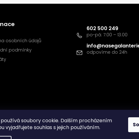
Kontakt
rmace
602 500 249
a osobních údajů
info
@
nasegalanteri
dní podmínky
káty
používá soubory cookie. Dalším procházením
S
 vyjadřujete souhlas s jejich používáním.