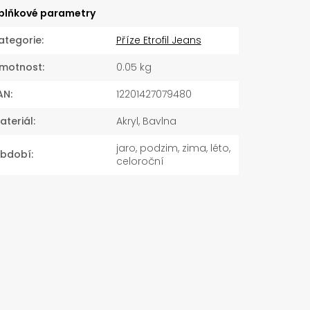
plňkové parametry
ategorie
:
Příze Etrofil Jeans
motnost
:
0.05 kg
AN
:
12201427079480
ateriál
:
Akryl, Bavlna
jaro, podzim, zima, léto,
bdobí
:
celoroční