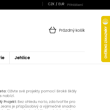
CZK
EUR
Přihlášení
NÁKUPNÍ
Prázdný košík
KOŠÍK
rie
Jehlice
eta:
Oživte své projekty pomocí široké škály
 nabízí.
ý Projekt:
Bez ohledu na to, zda tvoříte pro
il Jeans je přizpůsobivý a výjimečně snadno