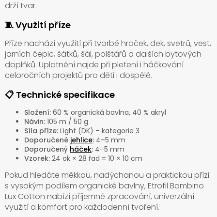
drží tvar.
🧵 Využití příze
Příze nachází využití při tvorbě hraček, dek, svetrů, vest,
jarních čepic, šátků, šál, polštářů a dalších bytových
doplňků. Uplatnění najde při pletení i háčkování
celoročních projektů pro děti i dospělé.
📋 Technické specifikace
Složení:
60 % organická bavlna, 40 % akryl
Návin:
105 m / 50 g
Síla příze:
Light (DK) – kategorie 3
Doporučené
jehlice
:
4–5 mm
Doporučený
háček
:
4–5 mm
Vzorek:
24 ok × 28 řad = 10 × 10 cm
Pokud hledáte měkkou, nadýchanou a praktickou přízi
s vysokým podílem organické bavlny, Etrofil Bambino
Lux Cotton nabízí příjemné zpracování, univerzální
využití a komfort pro každodenní tvoření.