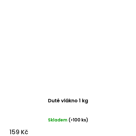
Duté vlákno 1 kg
Průměrné
Skladem
(>100 ks)
hodnocení
159 Kč
produktu