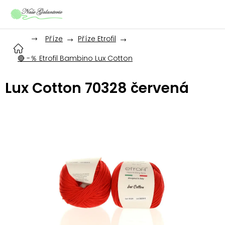
Přejít
na
obsah
Příze
Příze Etrofil
🔴 -％ Etrofil Bambino Lux Cotton
Lux Cotton 70328 červená