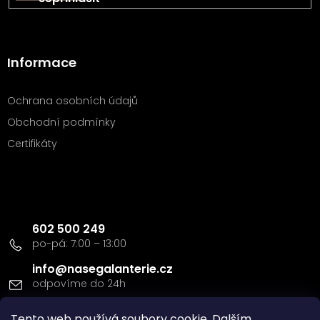
Informace
Ochrana osobních údajů
Obchodní podmínky
Certifikáty
Kontakt
602 500 249
info
@
nasegalanterie.cz
Tento web používá soubory cookie. Dalším
Doprava a platba