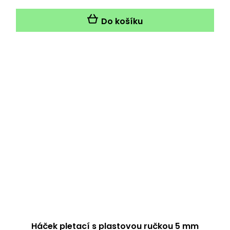
je
5,0
Do košíku
z
5
hvězdiček.
Háček pletací s plastovou ručkou 5 mm