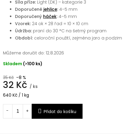
Síla příze:
Light (DK) – kategorie 3
Doporučené
jehlice
:
4–5 mm
Doporučený
háček
:
4–5 mm
Vzorek:
24 ok × 28 řad = 10 × 10 cm
Údržba:
praní do 30 °C na šetrný program
Období:
celoroční použití, zejména jaro a podzim
Můžeme doručit do:
12.8.2026
Skladem
(>100 ks)
35 Kč
–8 %
32 Kč
/ ks
Měrná
640 Kč / 1 kg
cena:
Přidat do košíku