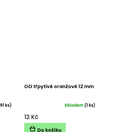
Oči třpytivé oranžové 12 mm
(91 ks)
Skladem
(1 ks)
12 Kč
Do košíku