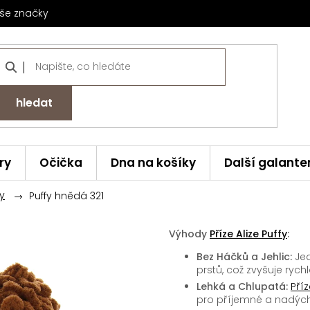
še značky
hledat
ry
Očička
Dna na košíky
Další galante
fy
Puffy hnědá 321
Výhody
Příze Alize Puffy
:
Bez Háčků a Jehlic:
Jed
prstů, což zvyšuje rych
Lehká a Chlupatá:
Příz
pro příjemné a nadých