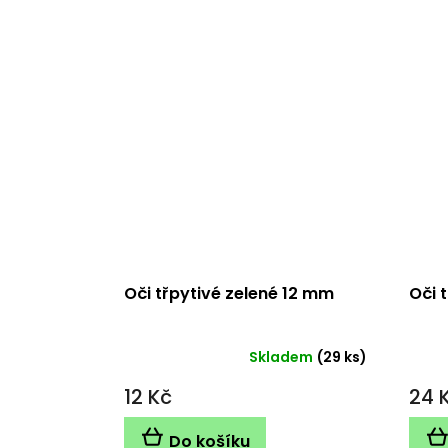
Oči třpytivé zelené 12 mm
Oči 
Skladem
(29 ks)
12 Kč
24 
Do košíku