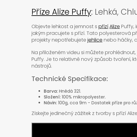
Příze Alize Puffy
: Lehká, Ch
Objevte lehkost a jemnost s
přízí
Alize
Puffy, 
jakým pracujete s přízí. Tato polyesterová 
projekty nepotřebujete
jehlice
nebo háčky, a
Na přiloženém videu si můžete prohlédnout,
Puffy. Je to relativně nový způsob tvoření, k
nástrojů.
Technické Specifikace:
Barva:
Hnědá 321.
Složení:
100% mikropolyester.
Návin:
100g, cca 9m - Dostatek příze pro růz
Získejte jedinečný zážitek z tvorby s přízí Ali