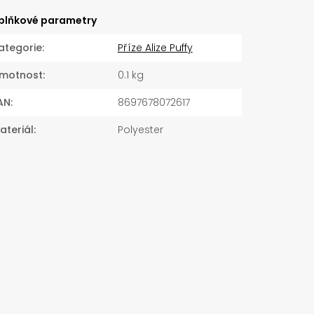
plňkové parametry
ategorie
:
Příze Alize Puffy
motnost
:
0.1 kg
AN
:
8697678072617
ateriál
:
Polyester