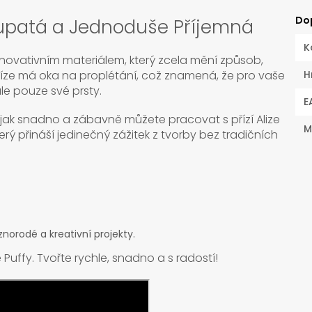
Do
lupatá a Jednoduše Příjemná
K
inovativním materiálem, který zcela mění způsob,
příze má oka na proplétání, což znamená, že pro vaše
H
le pouze své prsty.
E
 jak snadno a zábavně můžete pracovat s přízí Alize
M
terý přináší jedinečný zážitek z tvorby bez tradičních
norodé a kreativní projekty.
ze Puffy. Tvořte rychle, snadno a s radostí!