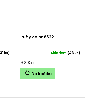
Puffy color 6522
(31 ks)
Skladem
(43 ks)
62 Kč
Do košíku