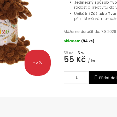
Jedinečný Způsob Tvoř
radost a kreativitu do 
Unikátní Zážitek z Tvor
přízí, která vám umožn
Můžeme doručit do:
7.8.2026
Skladem
(94 ks)
58 Kč
–5 %
55 Kč
/ ks
–5 %
Měrná
cena:
Přidat do