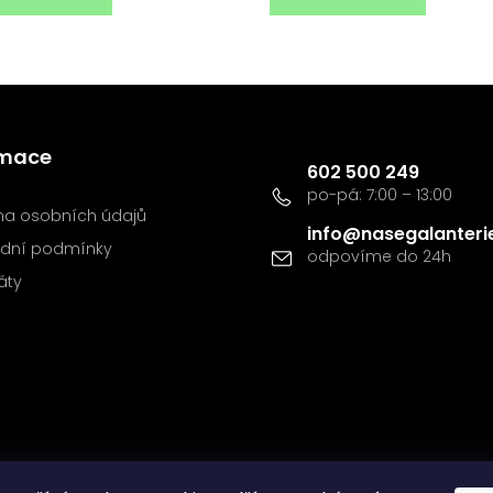
Kontakt
rmace
602 500 249
a osobních údajů
info
@
nasegalanteri
dní podmínky
káty