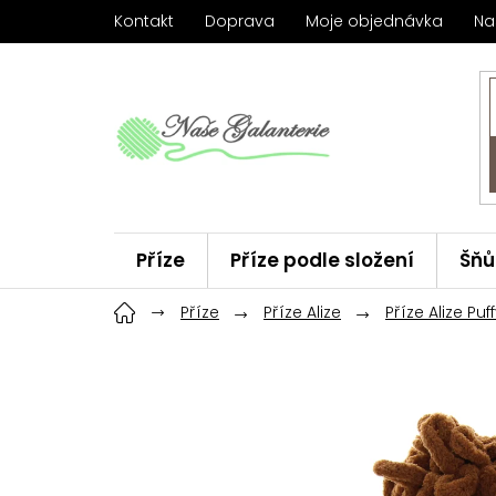
Přejít
Kontakt
Doprava
Moje objednávka
Na
na
obsah
Příze
Příze podle složení
Šňů
Háčky
Příze
ChiaoGoo
Příze Alize
Značky
Příze Alize Puf