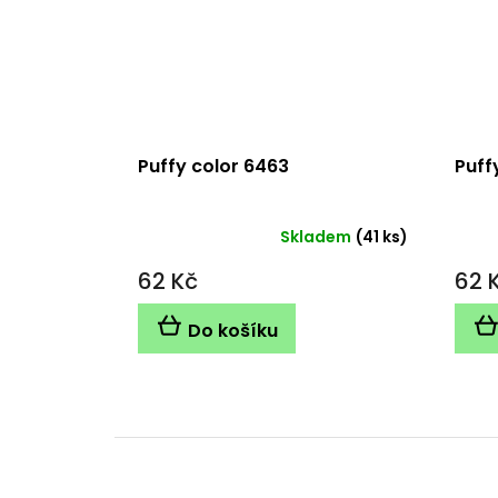
Puffy color 6463
Puff
Skladem
(41 ks)
62 Kč
62 
Do košíku