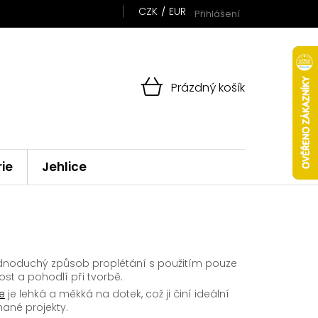
CZK
EUR
Přihlášení
NÁKUPNÍ
Prázdný košík
KOŠÍK
rie
Jehlice
noduchý způsob proplétání s použitím pouze
lost a pohodlí při tvorbě.
e
je lehká a měkká na dotek, což ji činí ideální
ané projekty.