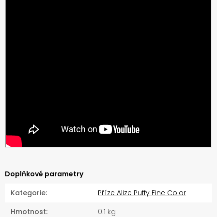
Doplňkové parametry
Kategorie
:
Příze Alize Puffy Fine Color
Hmotnost
:
0.1 kg