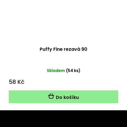
Puffy Fine rezavá 90
Skladem
(54 ks)
58 Kč
Do košíku
Z
á
Odebírat newsletter
p