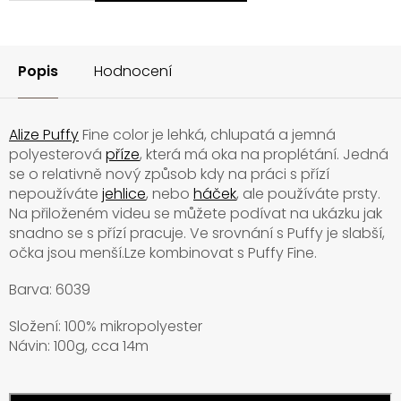
Popis
Hodnocení
Alize Puffy
Fine color je lehká, chlupatá a jemná
polyesterová
příze
, která má oka na proplétání. Jedná
se o relativně nový způsob kdy na práci s přízí
nepoužíváte
jehlice
, nebo
háček
, ale používáte prsty.
Na přiloženém videu se můžete podívat na ukázku jak
snadno se s přízí pracuje. Ve srovnání s Puffy je slabší,
očka jsou menší.Lze kombinovat s Puffy Fine.
Barva: 6039
Složení: 100% mikropolyester
Návin: 100g, cca 14m