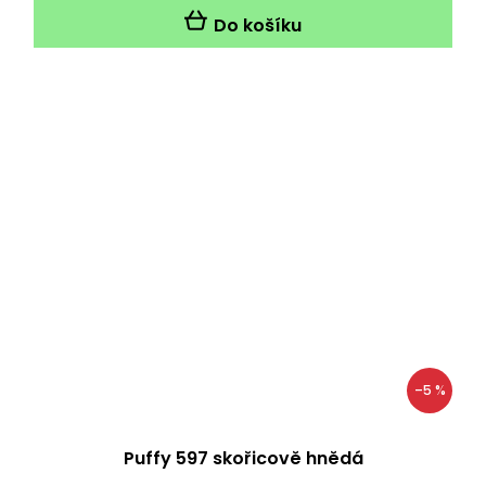
Do košíku
–5 %
Puffy 597 skořicově hnědá