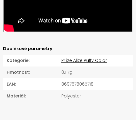
Doplňkové parametry
Kategorie
:
Příze Alize Puffy Color
Hmotnost
:
0.1 kg
EAN
:
8697678065718
Materiál
:
Polyester