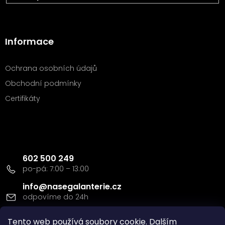
Informace
Ochrana osobních údajů
Obchodní podmínky
Certifikáty
Kontakt
602 500 249
info
@
nasegalanterie.cz
Doprava a platba
Tento web používá soubory cookie. Dalším