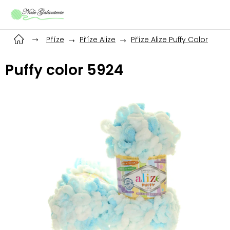
Přejít
na
obsah
Příze
Příze Alize
Příze Alize Puffy Color
Puffy color 5924