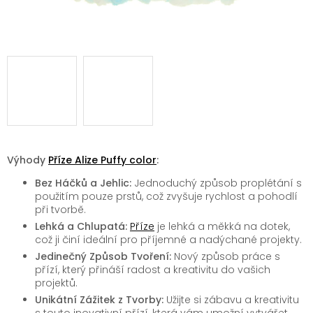
Výhody
Příze Alize Puffy color
:
Bez Háčků a Jehlic:
Jednoduchý způsob proplétání s
použitím pouze prstů, což zvyšuje rychlost a pohodlí
při tvorbě.
Lehká a Chlupatá:
Příze
je lehká a měkká na dotek,
což ji činí ideální pro příjemné a nadýchané projekty.
Jedinečný Způsob Tvoření:
Nový způsob práce s
přízí, který přináší radost a kreativitu do vašich
projektů.
Unikátní Zážitek z Tvorby:
Užijte si zábavu a kreativitu
s touto inovativní přízí, která vám umožní vytvářet