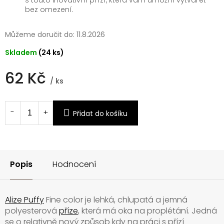
bez omezení.
Můžeme doručit do:
11.8.2026
Skladem
(24 ks)
62 Kč
/ ks
Měrná
cena:
Přidat do košíku
Popis
Hodnocení
Alize Puffy
Fine color je lehká, chlupatá a jemná
polyesterová
příze
, která má oka na proplétání. Jedná
se o relativně nový způsob kdy na práci s přízí