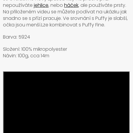
nepoužíváte
jehlice
, nebo
háček
, ale používáte prsty.
Na přiloženém videu se můžete podívat na ukázku jak
snadno se s přízí pracuje. Ve srovnání s Puffy je slabší,
očka jsou menší.Lze kombinovat s Puffy Fine.
Barva: 5924
Složení: 100% mikropolyester
Návin: 100g, cca 14m