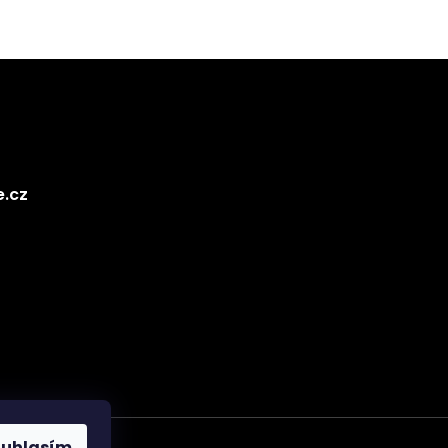
e.cz
ouhlasím