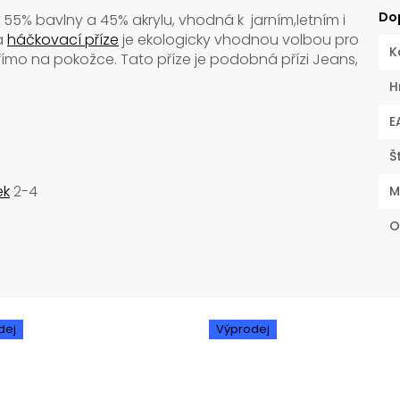
Do
 55% bavlny a 45% akrylu, vhodná k jarním,letním i
a
háčkovací příze
je ekologicky vhodnou volbou pro
K
přímo na pokožce. Tato příze je podobná přízi Jeans,
H
E
Š
ek
2-4
M
O
dej
Výprodej