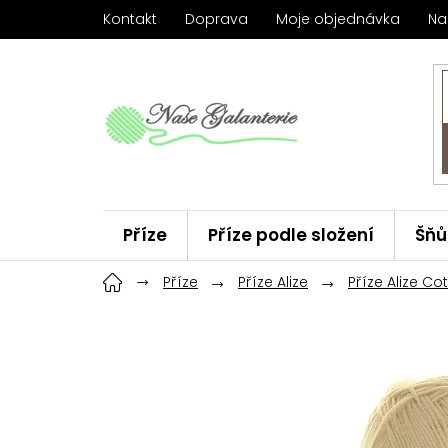
Přejít
Kontakt
Doprava
Moje objednávka
Na
na
obsah
Příze
Příze podle složení
Šňů
Háčky
Příze
ChiaoGoo
Příze Alize
Značky
Příze Alize Co