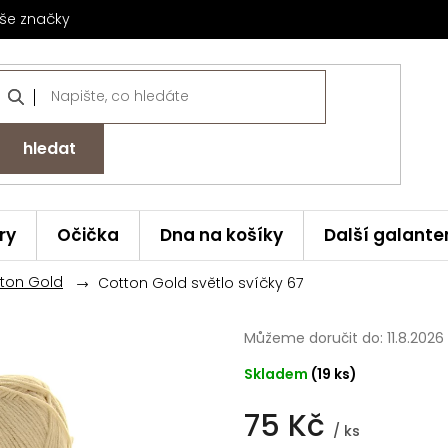
še značky
hledat
ry
Očička
Dna na košíky
Další galante
tton Gold
Cotton Gold světlo svíčky 67
Můžeme doručit do:
11.8.2026
Skladem
(19 ks)
75 Kč
/ ks