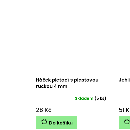
Háček pletací s plastovou
Jehl
ručkou 4 mm
Skladem
(5 ks)
28 Kč
51 K
Do košíku