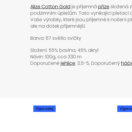
Alize Cotton Gold
je příjemná
příze
složená z
podzimním úpletům. Tato vynikající pletací 
Vaše výrobky, které jsou příjemné k nošení 
ale na dotek příjemnější.
Barva: 67 světlo svíčky
Složení: 55% bavlna, 45% akryl
Návin: 100g, cca 330 m
Doporučené
jehlice
: 3,5-5, Doporučený
háč
Výprodej
Výpro