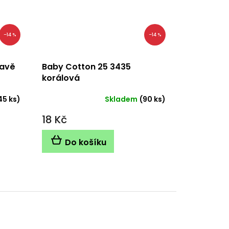
–14 %
–14 %
mavě
Baby Cotton 25 3435
korálová
45 ks)
Skladem
(90 ks)
18 Kč
Do košíku