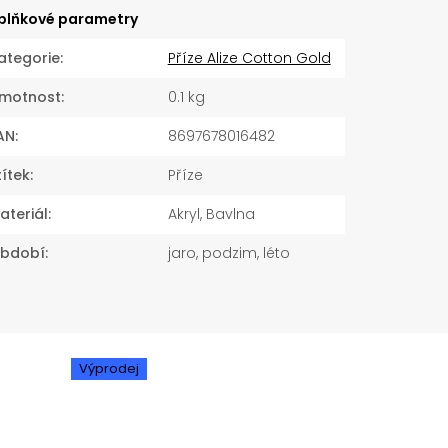
plňkové parametry
ategorie
:
Příze Alize Cotton Gold
motnost
:
0.1 kg
AN
:
8697678016482
títek
:
Příze
ateriál
:
Akryl, Bavlna
bdobí
:
jaro, podzim, léto
Výprodej