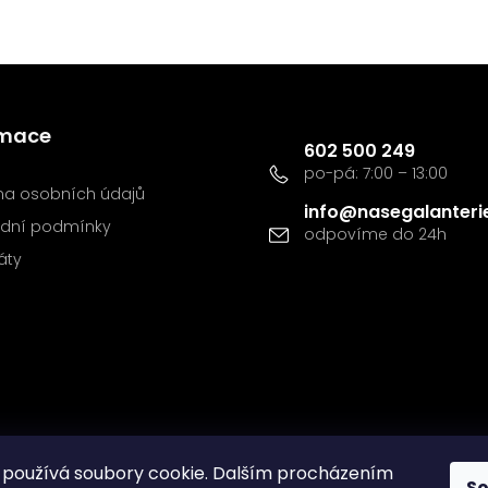
Kontakt
rmace
602 500 249
a osobních údajů
info
@
nasegalanteri
dní podmínky
káty
používá soubory cookie. Dalším procházením
S