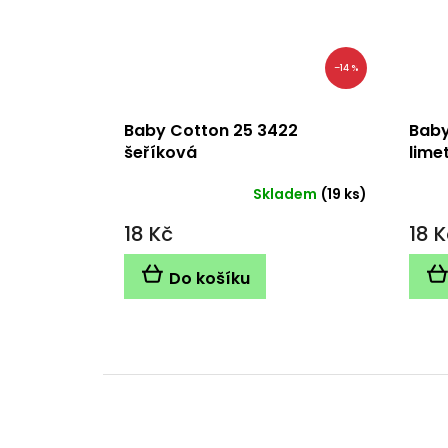
–14 %
Baby Cotton 25 3422
Baby
šeříková
lime
Skladem
(19 ks)
18 Kč
18 K
Do košíku