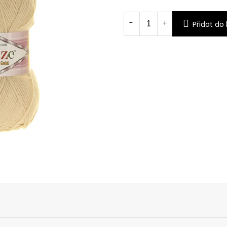
Měrná
cena:
Přidat do