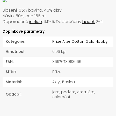
Složení: 55% bavlna, 45% akryl
Návin: 50g, cca 165 m
Doporučené
jehlice
: 3,5-5, Doporučený
háček
2-4
Doplňkové parametry
Kategorie
:
Příze Alize Cotton Gold Hobby
Hmotnost
:
0.05 kg
EAN
:
8697678063066
Štítek
:
Příze
Materiál
:
Akryl, Bavlna
jaro, podzim, zima, léto,
Období
:
celoroční