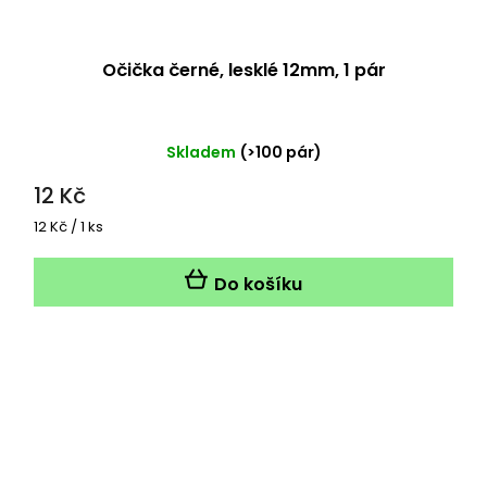
Očička černé, lesklé 12mm, 1 pár
Skladem
(>100 pár)
12 Kč
Měrná
12 Kč / 1 ks
cena:
Do košíku