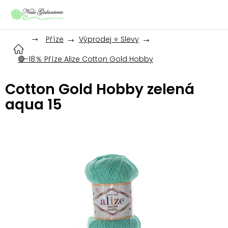
Přejít
na
obsah
Příze
Výprodej ⭐ Slevy
🔴-18％ Příze Alize Cotton Gold Hobby
Cotton Gold Hobby zelená
aqua 15