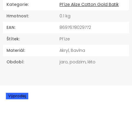
Kategorie
:
Příze Alize Cotton Gold Batik
Hmotnost
:
0.1 kg
EAN
:
8697678029772
Štítek
:
Příze
Materiál
:
Akryl, Bavlna
Období
:
jaro, podzim, léto
Výprodej