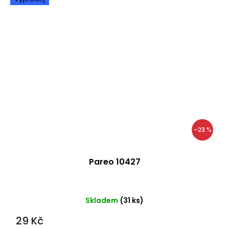
–23 %
Pareo 10427
Skladem
(31 ks)
29 Kč