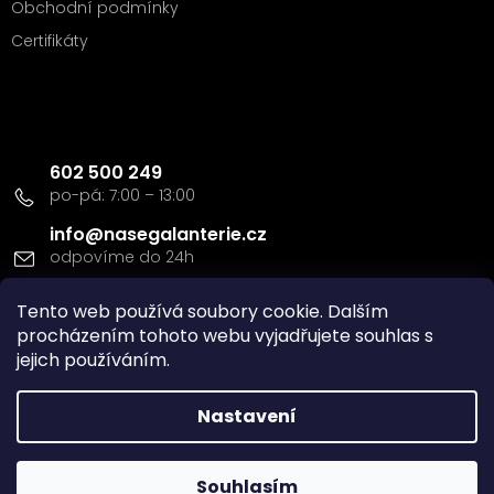
Obchodní podmínky
Certifikáty
Kontakt
602 500 249
info
@
nasegalanterie.cz
Tento web používá soubory cookie. Dalším
Doprava a platba
procházením tohoto webu vyjadřujete souhlas s
jejich používáním.
Nastavení
Vytvořil Shoptet
Souhlasím
Copyright 2026
Naše Galanterie s.r.o
. Všechna práva