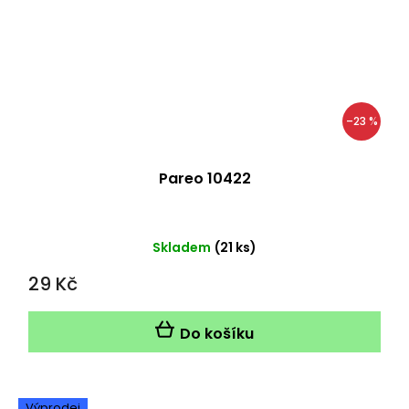
–23 %
Pareo 10422
Skladem
(21 ks)
29 Kč
Do košíku
Výprodej