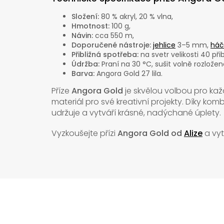
Složení:
80 % akryl, 20 % vlna,
Hmotnost:
100 g,
Návin:
cca 550 m,
Doporučené nástroje:
jehlice
3–5 mm,
háč
Přibližná spotřeba:
na svetr velikosti 40 při
Údržba:
Praní na 30 °C, sušit volně rozložen
Barva:
Angora Gold 27 lila.
Příze
Angora Gold
je skvělou volbou pro kaž
materiál pro své kreativní projekty. Díky kom
udržuje a vytváří krásné, nadýchané úplety.
Vyzkoušejte přízi
Angora Gold od
Alize
a vyt