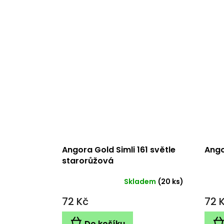
Angora Gold Simli 161 světle
Ango
starorůžová
Skladem
(20 ks)
72 Kč
72 
Do košíku