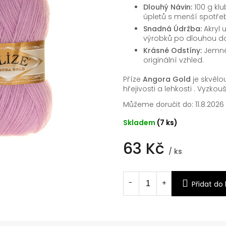
Dlouhý Návin:
100 g kl
úpletů s menší spotře
Snadná Údržba:
Akryl 
výrobků po dlouhou d
Krásné Odstíny:
Jemné 
originální vzhled.
Příze
Angora Gold
je skvělo
hřejivosti a lehkosti . Vyzko
Můžeme doručit do:
11.8.2026
Skladem
(7 ks)
63 Kč
/ ks
Měrná
cena:
Přidat do