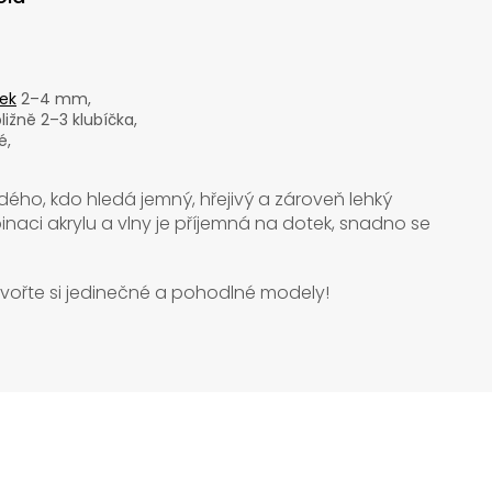
ek
2–4 mm,
bližně 2–3 klubíčka,
é,
dého, kdo hledá jemný, hřejivý a zároveň lehký
binaci akrylu a vlny je příjemná na dotek, snadno se
vořte si jedinečné a pohodlné modely!