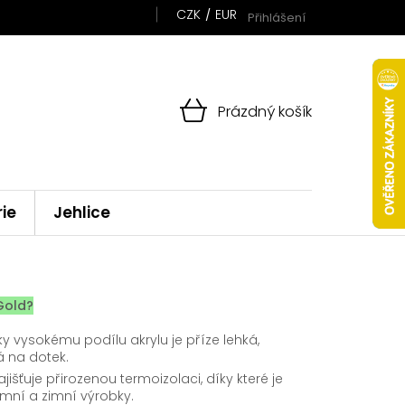
CZK
EUR
Přihlášení
NÁKUPNÍ
Prázdný košík
KOŠÍK
rie
Jehlice
Gold?
y vysokému podílu akrylu je příze lehká,
 na dotek.
išťuje přirozenou termoizolaci, díky které je
imní a zimní výrobky.