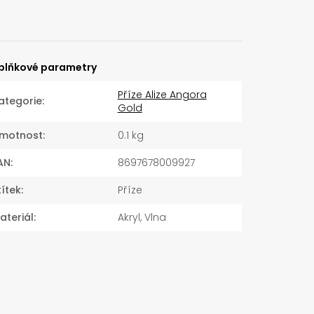
plňkové parametry
Příze Alize Angora
ategorie
:
Gold
motnost
:
0.1 kg
AN
:
8697678009927
títek
:
Příze
ateriál
:
Akryl, Vlna