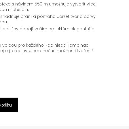
ubíčko s návinem 550 m umožňuje vytvořit více
bou materiálu.
usnadňuje praní a pomáhá udržet tvar a barvy
obu.
odstíny dodají vašim projektům elegantní a
u volbou pro každého, kdo hledá kombinaci
ušejte ji a objevte nekonečné možnosti tvoření!
 košíku