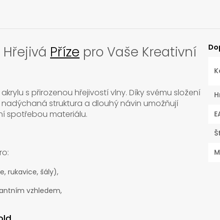
Do
 Hřejivá
Příze
pro Vaše Kreativní
K
akrylu s přirozenou hřejivostí vlny. Díky svému složení
H
ejí nadýchaná struktura a dlouhý návin umožňují
ní spotřebou materiálu.
E
Š
ro:
M
, rukavice, šály),
gantním vzhledem,
old