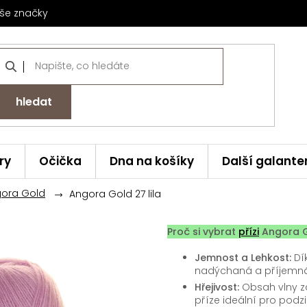
še značky
hledat
ry
Očička
Dna na košíky
Další galante
ngora Gold
Angora Gold 27 lila
Proč si vybrat
přízi
Angora 
Jemnost a Lehkost:
Dík
nadýchaná a příjemná
Hřejivost:
Obsah vlny zaj
příze ideální pro podz