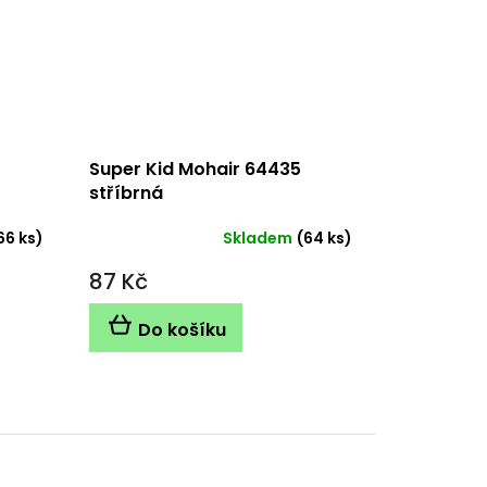
Super Kid Mohair 64435
stříbrná
66 ks)
Skladem
(64 ks)
87 Kč
Do košíku