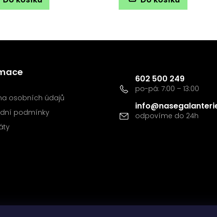
Kontakt
rmace
602 500 249
a osobních údajů
info
@
nasegalanteri
dní podmínky
káty