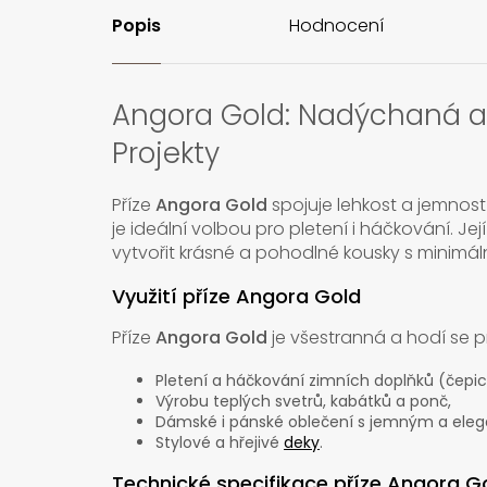
Popis
Hodnocení
Angora Gold: Nadýchaná a
Projekty
Příze
Angora Gold
spojuje lehkost a jemnost 
je ideální volbou pro pletení i háčkování. J
vytvořit krásné a pohodlné kousky s minimál
Využití příze Angora Gold
Příze
Angora Gold
je všestranná a hodí se p
Pletení a háčkování zimních doplňků (čepice
Výrobu teplých svetrů, kabátků a ponč,
Dámské i pánské oblečení s jemným a ele
Stylové a hřejivé
deky
.
Technické specifikace příze Angora G