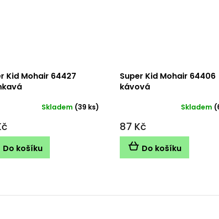
r Kid Mohair 64427
Super Kid Mohair 64406
nkavá
kávová
Skladem
(39 ks)
Skladem
(
Kč
87 Kč
Do košíku
Do košíku