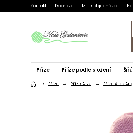
Přejít
Kontakt
Doprava
Moje objednávka
Na
na
obsah
Příze
Příze podle složení
Šňů
Háčky
Příze
ChiaoGoo
Příze Alize
Značky
Příze Alize A