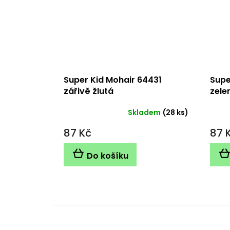
Super Kid Mohair 64431
Supe
zářivě žlutá
zele
Skladem
(28 ks)
87 Kč
87 
Do košíku