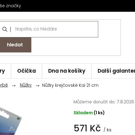
še značky
hledat
ry
Očička
Dna na košíky
Další galante
orbě
Nůžky
Nůžky krejčovské Kai 21 cm
Můžeme doručit do:
7.8.2026
Skladem
(1 ks)
571 Kč
/ ks