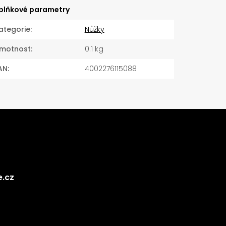
plňkové parametry
ategorie
:
Nůžky
motnost
:
0.1 kg
AN
:
4002276115088
e.cz