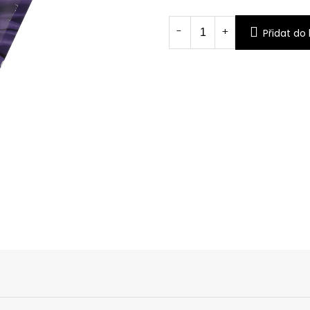
Měrná
cena:
Přidat do