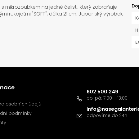
Do
) s mikrozoubkem na jedné čelisti, který zabraňuje
mi rukojeťmi "SOFT", délka 21 cm. Japonský výrobek,
K
H
E
Kontakt
rmace
602 500 249
a osobních údajů
info
@
nasegalanteri
dní podmínky
káty