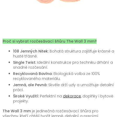
Proč si vybrat rozčesávací šňůru The Wall 3 mm?
108 Jemných Nitek:
Bohatá struktura zajišťuje krásné a
husté třásně.
Single Twist:
Ideální konstrukce pro techniku drhání a
snadné rozčesání.
Recyklovaná Bavlna:
Ekologická volba ze 100%
recyklovaného materiálu.
Jemná, ale Pevná:
Skvěle drží uzly a umožňuje detailní
práci.
Široké Využití:
Perfektní na
dekorace
, doplňky i bytové
projekty.
The Wall 3 mm
je jedinečná rozčesávací šňůra pro
všechny, kteří chtějí tvořit jemné, detailní a precizní