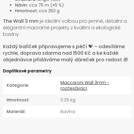
Návin:
cca 75 m (±5 %)
Hmotnost:
cca 250 g
The Wall 3 mm
je ideální volbou pro jemné, detailní a
elegantní macramé projekty z kvalitní a ekologické
bavlny.
Každý balíček připravujeme s péčí 💝 – odesíláme
rychle, doprava zdarma nad 1500 Kč a ke každé
objednávce přidáváme malý dáreček pro radost 🎁
Doplňkové parametry
Maccaroni Wall 3mm -
Kategorie
:
rozčesávací
Hmotnost
:
0.25 kg
Materiál
:
Bavlna