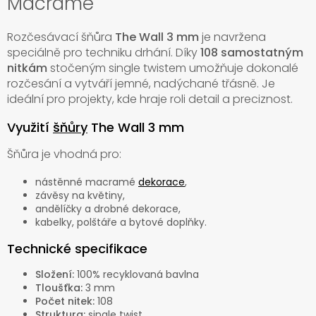
Macramé
Rozčesávací šňůra
The Wall 3 mm
je navržena
speciálně pro techniku drhání. Díky
108 samostatným
nitkám
stočeným single twistem umožňuje dokonalé
rozčesání a vytváří jemné, nadýchané třásně. Je
ideální pro projekty, kde hraje roli detail a preciznost.
Využití
šňůry
The Wall 3 mm
Šňůra je vhodná pro:
nástěnné macramé
dekorace
,
závěsy na květiny,
andělíčky a drobné dekorace,
kabelky, polštáře a bytové doplňky.
Technické specifikace
Složení:
100% recyklovaná bavlna
Tloušťka:
3 mm
Počet nitek:
108
Struktura:
single twist