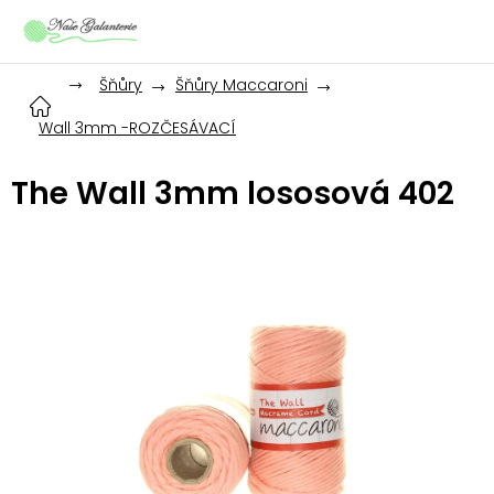
Přejít
na
obsah
Šňůry
Šňůry Maccaroni
Wall 3mm -ROZČESÁVACÍ
The Wall 3mm lososová 402