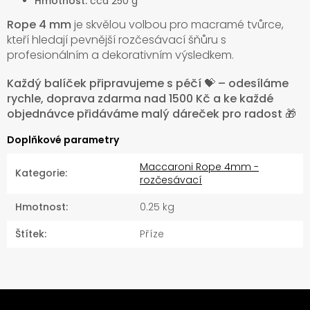
Hmotnost:
cca 250 g
Rope 4 mm
je skvělou volbou pro macramé tvůrce,
kteří hledají pevnější rozčesávací šňůru s
profesionálním a dekorativním výsledkem.
Každý balíček připravujeme s péčí 💝 – odesíláme
rychle, doprava zdarma nad 1500 Kč a ke každé
objednávce přidáváme malý dáreček pro radost 🎁
Doplňkové parametry
Maccaroni Rope 4mm -
Kategorie
:
rozčesávací
Hmotnost
:
0.25 kg
Štítek
:
Příze
Z