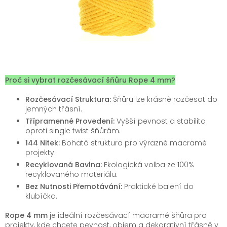
Proč si vybrat rozčesávací šňůru Rope 4 mm?
Rozčesávací Struktura:
Šňůru lze krásně rozčesat do
jemných třásní.
Třípramenné Provedení:
Vyšší pevnost a stabilita
oproti single twist šňůrám.
144 Nitek:
Bohatá struktura pro výrazné macramé
projekty.
Recyklovaná Bavlna:
Ekologická volba ze 100%
recyklovaného materiálu.
Bez Nutnosti Přemotávání:
Praktické balení do
klubíčka.
Rope 4 mm
je ideální rozčesávací macramé šňůra pro
projekty, kde chcete pevnost, objem a dekorativní třásně v