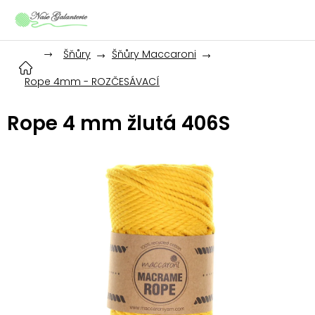
Přejít
na
obsah
Šňůry
Šňůry Maccaroni
Rope 4mm - ROZČESÁVACÍ
Rope 4 mm žlutá 406S