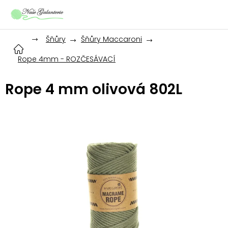
Přejít
na
obsah
Šňůry
Šňůry Maccaroni
Rope 4mm - ROZČESÁVACÍ
Rope 4 mm olivová 802L