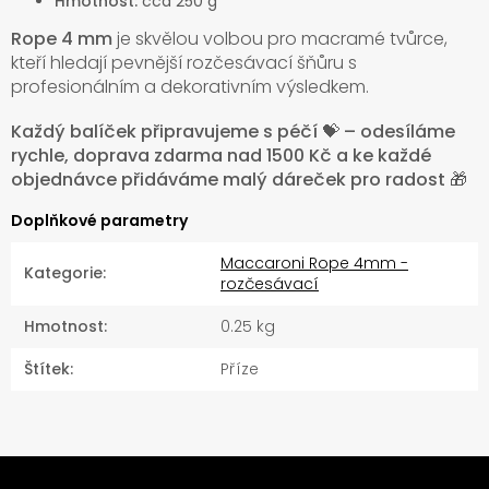
Hmotnost:
cca 250 g
Rope 4 mm
je skvělou volbou pro macramé tvůrce,
kteří hledají pevnější rozčesávací šňůru s
profesionálním a dekorativním výsledkem.
Každý balíček připravujeme s péčí 💝 – odesíláme
rychle, doprava zdarma nad 1500 Kč a ke každé
objednávce přidáváme malý dáreček pro radost 🎁
Doplňkové parametry
Maccaroni Rope 4mm -
Kategorie
:
rozčesávací
Hmotnost
:
0.25 kg
Štítek
:
Příze
Z