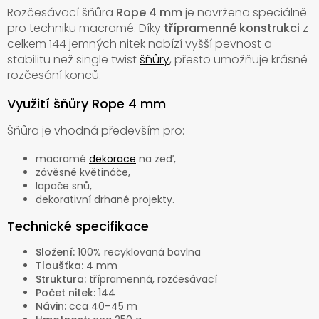
Rozčesávací šňůra
Rope 4 mm
je navržena speciálně
pro techniku macramé. Díky
třípramenné konstrukci
z
celkem 144 jemných nitek nabízí vyšší pevnost a
stabilitu než single twist
šňůry
, přesto umožňuje krásné
rozčesání konců.
Využití šňůry Rope 4 mm
Šňůra je vhodná především pro:
macramé
dekorace
na zeď,
závěsné květináče,
lapače snů,
dekorativní drhané projekty.
Technické specifikace
Složení:
100% recyklovaná bavlna
Tloušťka:
4 mm
Struktura:
třípramenná, rozčesávací
Počet nitek:
144
Návin:
cca 40–45 m