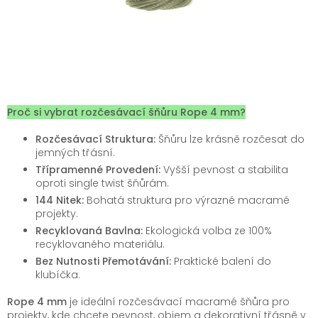
Proč si vybrat rozčesávací šňůru Rope 4 mm?
Rozčesávací Struktura:
Šňůru lze krásně rozčesat do
jemných třásní.
Třípramenné Provedení:
Vyšší pevnost a stabilita
oproti single twist šňůrám.
144 Nitek:
Bohatá struktura pro výrazné macramé
projekty.
Recyklovaná Bavlna:
Ekologická volba ze 100%
recyklovaného materiálu.
Bez Nutnosti Přemotávání:
Praktické balení do
klubíčka.
Rope 4 mm
je ideální rozčesávací macramé šňůra pro
projekty, kde chcete pevnost, objem a dekorativní třásně v