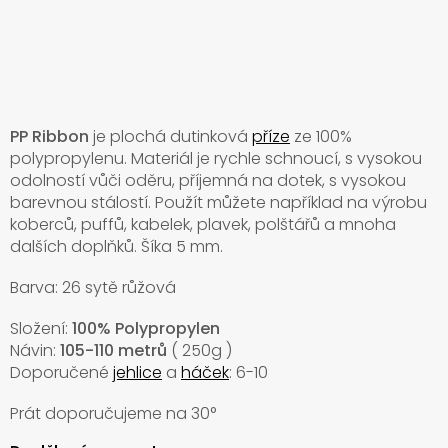
PP Ribbon
je plochá dutinková
příze
ze 100%
polypropylenu. Materiál je rychle schnoucí, s vysokou
odolností vůči oděru, příjemná na dotek, s vysokou
barevnou stálostí. Použít můžete například na výrobu
koberců, puffů, kabelek, plavek, polštářů a mnoha
dalších doplňků. Šíka 5 mm.
Barva: 26 sytě růžová
Složení:
100% Polypropylen
Návin:
105-110 metrů
( 250g )
Doporučené
jehlice
a
háček
: 6-10
Prát doporučujeme na
30°