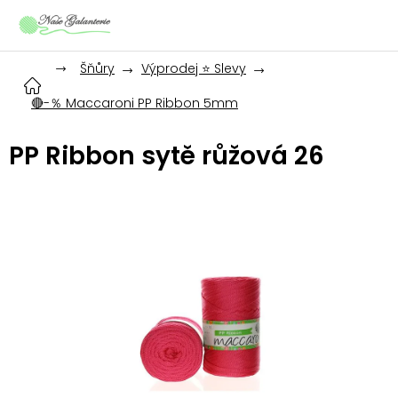
Přejít
na
obsah
Šňůry
Výprodej ⭐ Slevy
🔴-％ Maccaroni PP Ribbon 5mm
PP Ribbon sytě růžová 26