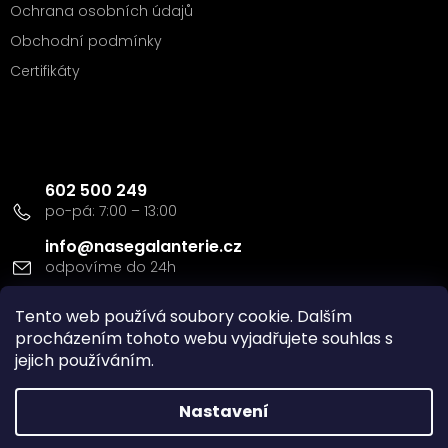
Ochrana osobních údajů
Obchodní podmínky
Certifikáty
Kontakt
602 500 249
info
@
nasegalanterie.cz
Doprava a platba
Tento web používá soubory cookie. Dalším
procházením tohoto webu vyjadřujete souhlas s
jejich používáním.
Nastavení
Vytvořil Shoptet