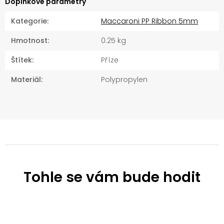
Doplňkové parametry
Kategorie
:
Maccaroni PP Ribbon 5mm
Hmotnost
:
0.25 kg
Štítek
:
Příze
Materiál
:
Polypropylen