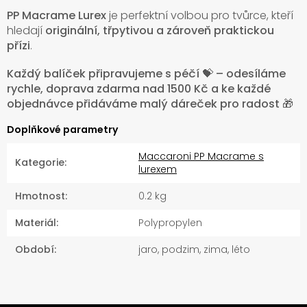
PP Macrame Lurex
je perfektní volbou pro tvůrce, kteří
hledají
originální, třpytivou a zároveň praktickou
přízi
.
Každý balíček připravujeme s péčí 💝 – odesíláme
rychle, doprava zdarma nad 1500 Kč a ke každé
objednávce přidáváme malý dáreček pro radost 🎁
Doplňkové parametry
Maccaroni PP Macrame s
Kategorie
:
lurexem
Hmotnost
:
0.2 kg
Materiál
:
Polypropylen
Období
:
jaro, podzim, zima, léto