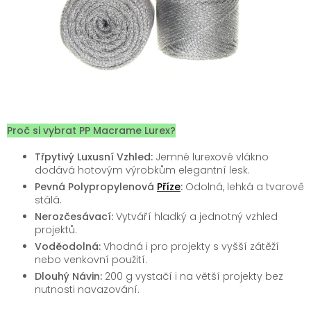
Proč si vybrat PP Macrame Lurex?
Třpytivý Luxusní Vzhled:
Jemné lurexové vlákno
dodává hotovým výrobkům elegantní lesk.
Pevná Polypropylenová
Příze
:
Odolná, lehká a tvarově
stálá.
Nerozčesávací:
Vytváří hladký a jednotný vzhled
projektů.
Voděodolná:
Vhodná i pro projekty s vyšší zátěží
nebo venkovní použití.
Dlouhý Návin:
200 g vystačí i na větší projekty bez
nutnosti navazování.