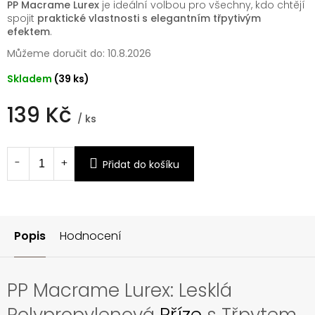
PP Macrame Lurex
je ideální volbou pro všechny, kdo chtějí
spojit
praktické vlastnosti s elegantním třpytivým
efektem
.
Můžeme doručit do:
10.8.2026
Skladem
(39 ks)
139 Kč
/ ks
Měrná
cena:
Přidat do košíku
Popis
Hodnocení
PP Macrame Lurex: Lesklá
Polypropylenová
Příze
s Třpytem