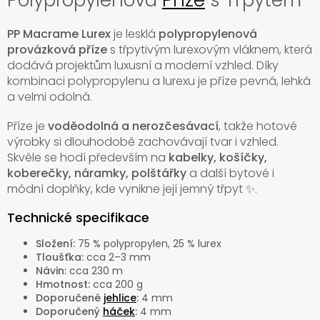
PP Macrame Lurex
je lesklá
polypropylenová
provázková příze
s třpytivým lurexovým vláknem, která
dodává projektům luxusní a moderní vzhled. Díky
kombinaci polypropylenu a lurexu je příze pevná, lehká
a velmi odolná.
Příze je
voděodolná a nerozčesávací
, takže hotové
výrobky si dlouhodobě zachovávají tvar i vzhled.
Skvěle se hodí především na
kabelky, košíčky,
koberečky, náramky, polštářky
a další bytové i
módní doplňky, kde vynikne její jemný třpyt ✨.
Technické specifikace
Složení:
75 % polypropylen, 25 % lurex
Tloušťka:
cca 2–3 mm
Návin:
cca 230 m
Hmotnost:
cca 200 g
Doporučené
jehlice
:
4 mm
Doporučený
háček
:
4 mm