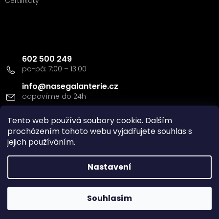
Certifikáty
Kontakt
602 500 249
info
@
nasegalanterie.cz
Tento web používá soubory cookie. Dalším
Doprava a platba
procházením tohoto webu vyjadřujete souhlas s
jejich používáním.
Nastavení
Vytvořil Shoptet
Souhlasím
Copyright 2026
Naše Galanterie s.r.o
. Všechna práva
vyhrazena.