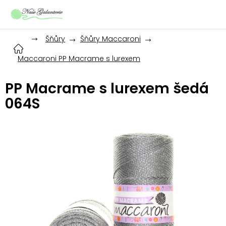
Přejít
na
obsah
Šňůry
Šňůry Maccaroni
Maccaroni PP Macrame s lurexem
PP Macrame s lurexem šedá
064S