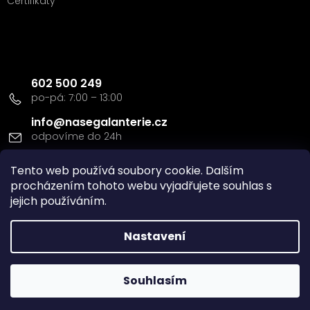
Certifikáty
Kontakt
602 500 249
info
@
nasegalanterie.cz
Tento web používá soubory cookie. Dalším
Doprava a platba
procházením tohoto webu vyjadřujete souhlas s
jejich používáním.
Nastavení
Vytvořil Shoptet
Souhlasím
Copyright 2026
Naše Galanterie s.r.o
. Všechna práva
vyhrazena.