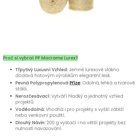
Proč si vybrat PP Macrame Lurex?
Třpytivý Luxusní Vzhled:
Jemné lurexové vlákno
dodává hotovým výrobkům elegantní lesk.
Pevná Polypropylenová
Příze
:
Odolná, lehká a tvarově
stálá.
Nerozčesávací:
Vytváří hladký a jednotný vzhled
projektů.
Voděodolná:
Vhodná i pro projekty s vyšší zátěží
nebo venkovní použití.
Dlouhý Návin:
200 g vystačí i na větší projekty bez
nutnosti navazování.