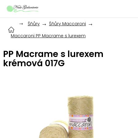
Přejít
na
obsah
Šňůry
Šňůry Maccaroni
Maccaroni PP Macrame s lurexem
PP Macrame s lurexem
krémová 017G