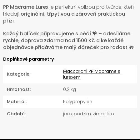
PP Macrame Lurex
je perfektní volbou pro tvůrce, kteří
hledají
originální, třpytivou a zároveň praktickou
přízi
.
Každý balíček připravujeme s péčí 💝 – odesíláme
rychle, doprava zdarma nad 1500 Kč a ke každé
objednávce přidáváme malý dáreček pro radost 🎁
Doplňkové parametry
Maccaroni PP Macrame s
Kategorie
:
lurexem
Hmotnost
:
0.2 kg
Materiál
:
Polypropylen
Období
:
jaro, podzim, zima, léto