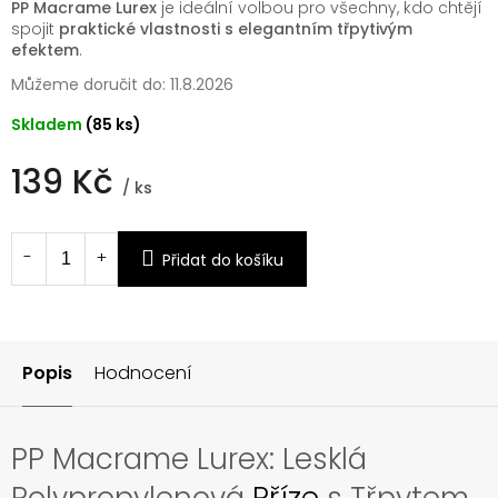
PP Macrame Lurex
je ideální volbou pro všechny, kdo chtějí
spojit
praktické vlastnosti s elegantním třpytivým
efektem
.
Můžeme doručit do:
11.8.2026
Skladem
(85 ks)
139 Kč
/ ks
Měrná
cena:
Přidat do košíku
Popis
Hodnocení
PP Macrame Lurex: Lesklá
Polypropylenová
Příze
s Třpytem