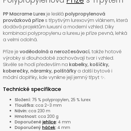
PP Macrame Lurex
je lesklá
polypropylenová
provázková příze
s třpytivým lurexovým vláknem, která
dodává projektům luxusní a moderní vzhled. Díky
kombinaci polypropylenu a lurexu je příze pevná, lehká
a velmi odolná.
Příze je
voděodolná a nerozčesávací
, takže hotové
výrobky si dlouhodobě zachovávají tvar i vzhled.
Skvěle se hodí především na
kabelky, košíčky,
koberečky, náramky, polštářky
a další bytové i
módní doplňky, kde vynikne její jemný třpyt ✨.
Technické specifikace
Složení:
75 % polypropylen, 25 % lurex
Tloušťka:
cca 2–3 mm
Návin:
cca 230 m
Hmotnost:
cca 200 g
Doporučené
jehlice
:
4 mm
Doporučený
háček
:
4 mm