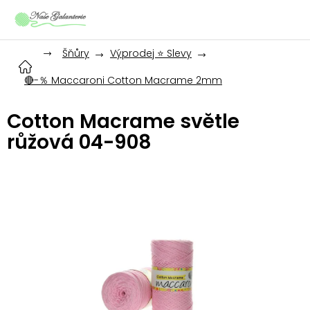
Přejít
na
obsah
Šňůry
Výprodej ⭐ Slevy
🔴-％ Maccaroni Cotton Macrame 2mm
Cotton Macrame světle
růžová 04-908