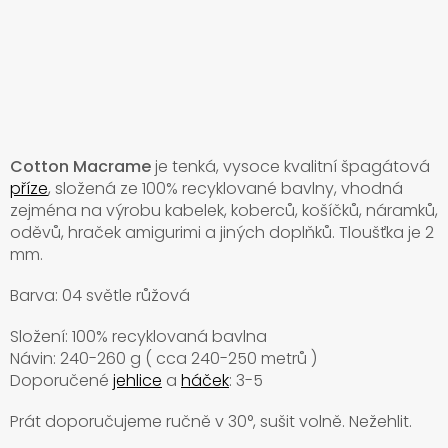
Cotton Macrame
je tenká, vysoce kvalitní špagátová
příze
, složená ze 100% recyklované bavlny, vhodná
zejména na výrobu kabelek, koberců, košíčků, náramků,
oděvů, hraček amigurimi a jiných doplňků. Tloušťka je 2
mm.
Barva: 04 světle růžová
Složení: 100% recyklovaná bavlna
Návin: 240-260 g ( cca 240-250 metrů )
Doporučené
jehlice
a
háček
: 3-5
Prát doporučujeme ručně v
30°, sušit volně. Nežehlit.