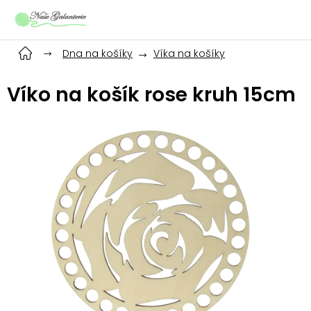
Přejít
na
obsah
Dna na košíky
Víka na košíky
Víko na košík rose kruh 15cm