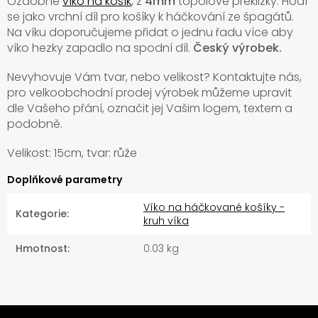
Ozdobné
víko na košík
, z
4mm
topolové překližky. Hodí
se jako vrchní díl pro košíky k háčkování ze špagátů.
Na víku doporučujeme přidat o jednu řadu více aby
víko hezky zapadlo na spodní díl.
Český výrobek.
Nevyhovuje Vám tvar, nebo velikost? Kontaktujte nás,
pro velkoobchodní prodej výrobek můžeme upravit
dle Vašeho přání, označit jej Vašim logem, textem a
podobně.
Velikost: 15cm, tvar: růže
Doplňkové parametry
Víko na háčkované košíky -
Kategorie
:
kruh víka
Hmotnost
:
0.03 kg
Z