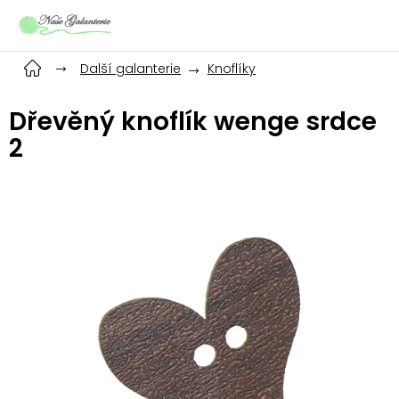
Přejít
na
obsah
Další galanterie
Knoflíky
Dřevěný knoflík wenge srdce
2